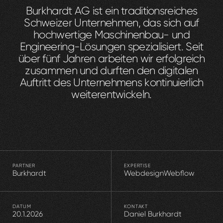
B
u
r
k
h
a
r
d
t
A
G
i
s
t
e
i
n
t
r
a
d
i
t
i
o
n
s
r
e
i
c
h
e
s
S
c
h
w
e
i
z
e
r
U
n
t
e
r
n
e
h
m
e
n
,
d
a
s
s
i
c
h
a
u
f
h
o
c
h
w
e
r
t
i
g
e
M
a
s
c
h
i
n
e
n
b
a
u
-
u
n
d
E
n
g
i
n
e
e
r
i
n
g
-
L
ö
s
u
n
g
e
n
s
p
e
z
i
a
l
i
s
i
e
r
t
.
S
e
i
t
ü
b
e
r
f
ü
n
f
J
a
h
r
e
n
a
r
b
e
i
t
e
n
w
i
r
e
r
f
o
l
g
r
e
i
c
h
z
u
s
a
m
m
e
n
u
n
d
d
u
r
f
t
e
n
d
e
n
d
i
g
i
t
a
l
e
n
A
u
f
t
r
i
t
t
d
e
s
U
n
t
e
r
n
e
h
m
e
n
s
k
o
n
t
i
n
u
i
e
r
l
i
c
h
w
e
i
t
e
r
e
n
t
w
i
c
k
e
l
n
.
PARTNER
EXPERTISE
Burkhardt
Webdesign
Webflow
DATUM
KONTAKT
20.1.2026
Daniel Burkhardt