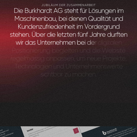
JUBILÄUM DER ZUSAMMENARBEIT
D
i
e
B
u
r
k
h
a
r
d
t
A
G
s
t
e
h
t
f
ü
r
L
ö
s
u
n
g
e
n
i
m
M
a
s
c
h
i
n
e
n
b
a
u
,
b
e
i
d
e
n
e
n
Q
u
a
l
i
t
ä
t
u
n
d
K
u
n
d
e
n
z
u
f
r
i
e
d
e
n
h
e
i
t
i
m
V
o
r
d
e
r
g
r
u
n
d
s
t
e
h
e
n
.
Ü
b
e
r
d
i
e
l
e
t
z
t
e
n
f
ü
n
f
J
a
h
r
e
d
u
r
f
t
e
n
w
i
r
d
a
s
U
n
t
e
r
n
e
h
m
e
n
b
e
i
d
e
r
d
i
g
i
t
a
l
e
n
P
o
s
i
t
i
o
n
i
e
r
u
n
g
b
e
g
l
e
i
t
e
n
u
n
d
d
i
e
W
e
b
s
i
t
e
r
e
g
e
l
m
ä
s
s
i
g
a
n
p
a
s
s
e
n
,
u
m
n
e
u
e
P
r
o
j
e
k
t
e
,
T
e
c
h
n
o
l
o
g
i
e
n
u
n
d
U
n
t
e
r
n
e
h
m
e
n
s
w
e
r
t
e
s
i
c
h
t
b
a
r
z
u
m
a
c
h
e
n
.