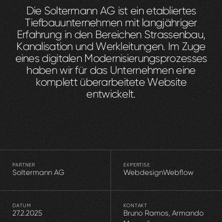
D
i
e
S
o
l
t
e
r
m
a
n
n
A
G
i
s
t
e
i
n
e
t
a
b
l
i
e
r
t
e
s
T
i
e
f
b
a
u
u
n
t
e
r
n
e
h
m
e
n
m
i
t
l
a
n
g
j
ä
h
r
i
g
e
r
E
r
f
a
h
r
u
n
g
i
n
d
e
n
B
e
r
e
i
c
h
e
n
S
t
r
a
s
s
e
n
b
a
u
,
K
a
n
a
l
i
s
a
t
i
o
n
u
n
d
W
e
r
k
l
e
i
t
u
n
g
e
n
.
I
m
Z
u
g
e
e
i
n
e
s
d
i
g
i
t
a
l
e
n
M
o
d
e
r
n
i
s
i
e
r
u
n
g
s
p
r
o
z
e
s
s
e
s
h
a
b
e
n
w
i
r
f
ü
r
d
a
s
U
n
t
e
r
n
e
h
m
e
n
e
i
n
e
k
o
m
p
l
e
t
t
ü
b
e
r
a
r
b
e
i
t
e
t
e
W
e
b
s
i
t
e
e
n
t
w
i
c
k
e
l
t
.
PARTNER
EXPERTISE
Soltermann AG
Webdesign
Webflow
DATUM
KONTAKT
27.2.2025
Bruno Ramos, Armando