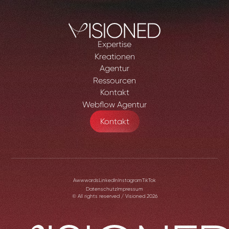
Expertise
Kreationen
Agentur
Ressourcen
Kontakt
Webflow Agentur
Kontakt
Awwwards
LinkedIn
Instagram
TikTok
Datenschutz
Impressum
© All rights reserved / Visioned
2026