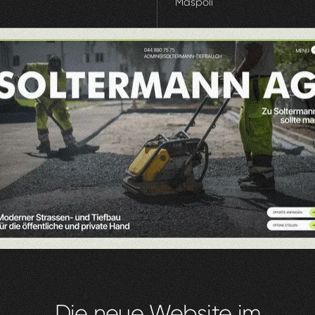
Maspoli
Die
neue
Website
im