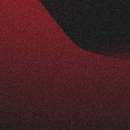
Nachher
BESUCHERZAHL
295
+
229
%
ist ein echtes Statement: modern, klar und