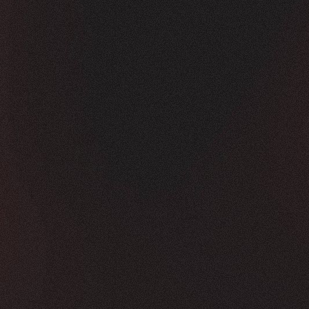
Vorher
Nachher
FEEDBACK
KLICKS
5
Sterne
350K
+
100
%
+
450
%
Die Zusammenarbeit war in jeder Hinsicht g