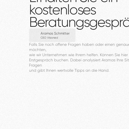
kostenloses
Beratungsgespr
Aramas Schmitter
CEO VIsioned
Falls
Sie
noch
offene
Fragen
haben
oder
einen
genau
möchten,
wie
wir
Unternehmen
wie
Ihrem
helfen.
Können
Sie
hier
Erstgespräch
buchen.
Dabei
analysiert
Aramas
Ihre
Si
Fragen
und
gibt
Ihnen
wertvolle
Tipps
an
die
Hand.