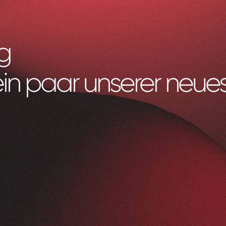
g
ein paar unserer neues
Litag
AG