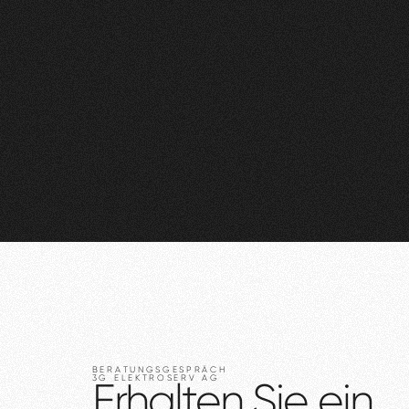
BERATUNGSGESPRÄCH
3G
ELEKTROSERV
AG
Erhalten
Sie
ein