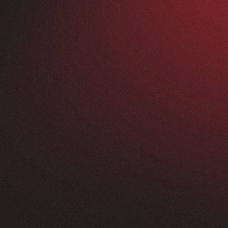
Vorher
ANFRAGEN
FEEDBACK
200+
5
Sterne
+
250
%
+
100
%
rossartig - vom
Unsere neue Website 