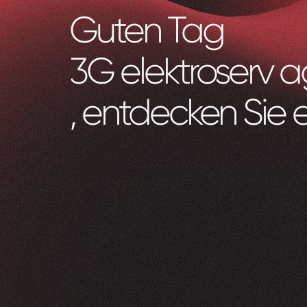
Guten Tag
3G elektroserv a
, entdecken Sie 
Zeam
0
1