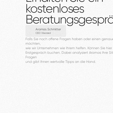
kostenloses
Beratungsgespr
Aramas Schmitter
CEO VIsioned
Falls
Sie
noch
offene
Fragen
haben
oder
einen
genau
möchten,
wie
wir
Unternehmen
wie
Ihrem
helfen.
Können
Sie
hier
Erstgespräch
buchen.
Dabei
analysiert
Aramas
Ihre
Si
Fragen
und
gibt
Ihnen
wertvolle
Tipps
an
die
Hand.