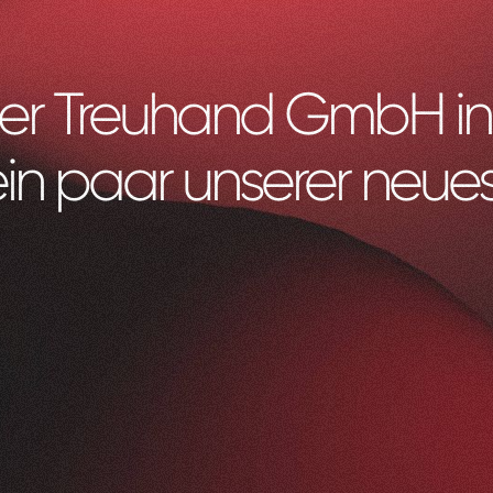
r Treuhand GmbH in 
ein paar unserer neues
Litag
AG