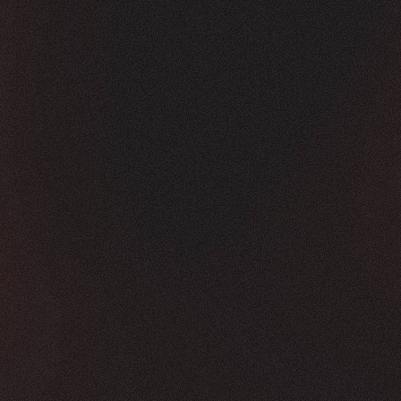
Vorher
Nachher
FEEDBACK
KLICKS
5
Sterne
350K
+
100
%
+
450
%
Die Zusammenarbeit war in jeder Hinsicht g