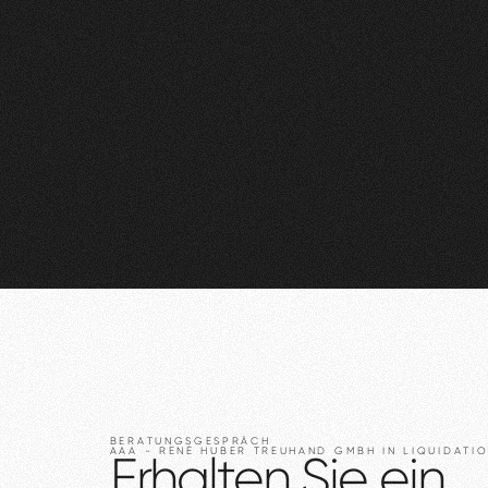
BERATUNGSGESPRÄCH
AAA
-
RENÉ
HUBER
TREUHAND
GMBH
IN
LIQUIDATI
Erhalten
Sie
ein