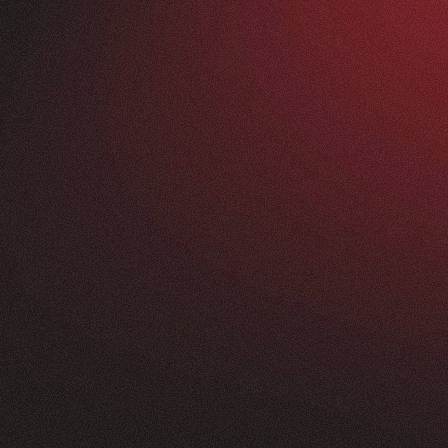
Vorher
ANFRAGEN
FEEDBACK
200+
5
Sterne
+
250
%
+
100
%
rossartig - vom
Unsere neue Website 