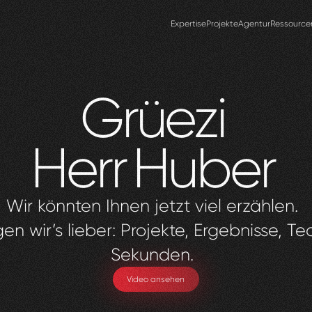
Expertise
Projekte
Agentur
Ressource
Grüezi
Herr
Huber
Wir könnten Ihnen jetzt viel erzählen.
en wir’s lieber: Projekte, Ergebnisse, Te
Sekunden.
Video ansehen