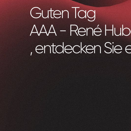
Guten Tag
AAA - René Hube
, entdecken Sie 
Zeam
0
1