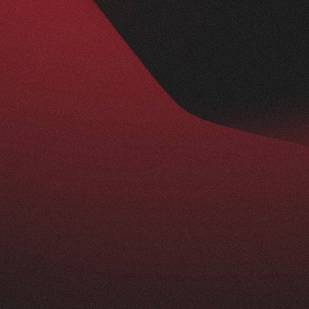
Nachher
BESUCHERZAHL
295
+
229
%
ist ein echtes Statement: modern, klar und