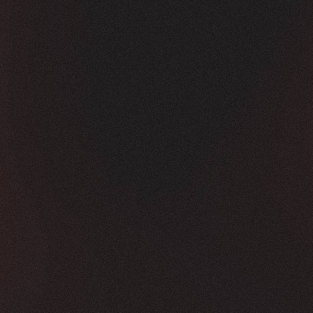
Vorher
Nachher
FEEDBACK
KLICKS
5
Sterne
350K
+
100
%
+
450
%
Die Zusammenarbeit war in jeder Hinsicht g