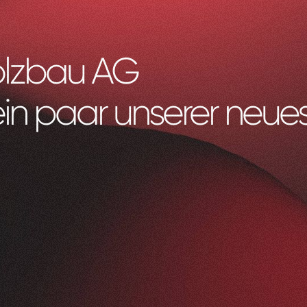
olzbau AG
ein paar unserer neues
Litag
AG