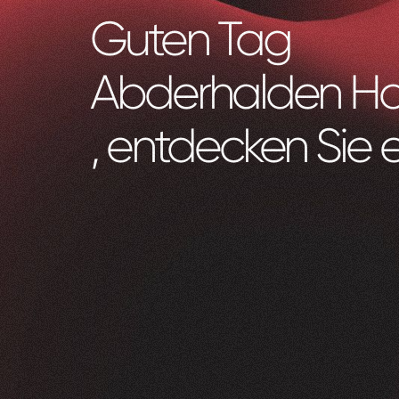
Guten Tag
Abderhalden H
, entdecken Sie 
Zeam
0
1