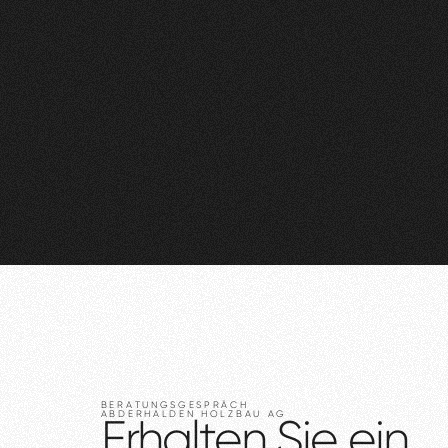
BERATUNGSGESPRÄCH
ABDERHALDEN
HOLZBAU
AG
Erhalten
Sie
ein