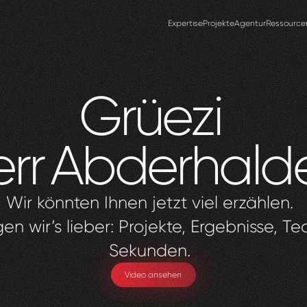
Expertise
Projekte
Agentur
Ressource
Grüezi
rr
Abderhald
Wir könnten Ihnen jetzt viel erzählen.
en wir’s lieber: Projekte, Ergebnisse, Te
Sekunden.
Video ansehen