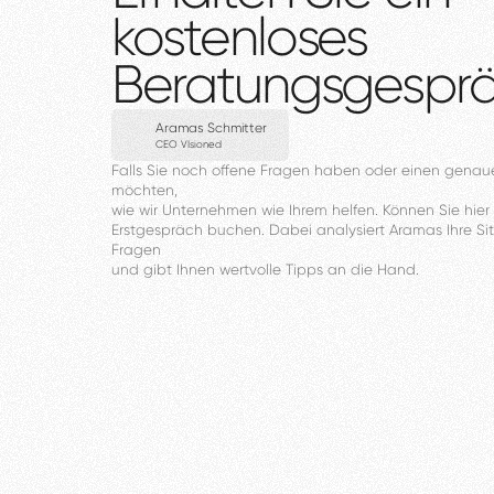
kostenloses
Beratungsgespr
Aramas Schmitter
CEO VIsioned
Falls
Sie
noch
offene
Fragen
haben
oder
einen
genau
möchten,
wie
wir
Unternehmen
wie
Ihrem
helfen.
Können
Sie
hier
Erstgespräch
buchen.
Dabei
analysiert
Aramas
Ihre
Si
Fragen
und
gibt
Ihnen
wertvolle
Tipps
an
die
Hand.