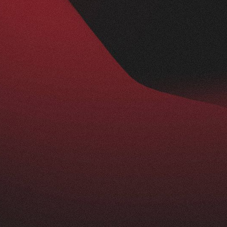
Nachher
BESUCHERZAHL
295
+
229
%
ist ein echtes Statement: modern, klar und