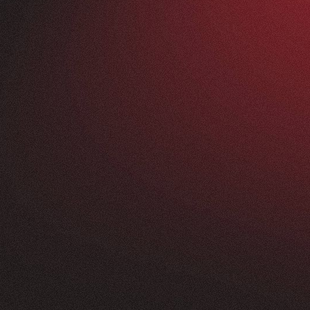
Vorher
ANFRAGEN
FEEDBACK
200+
5
Sterne
+
250
%
+
100
%
rossartig - vom
Unsere neue Website 