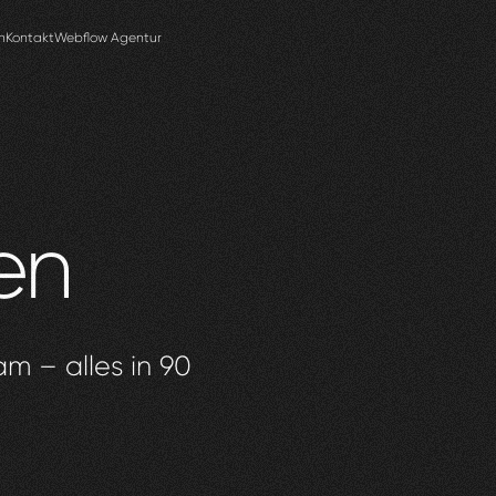
n
Kontakt
Webflow Agentur
en
am – alles in 90