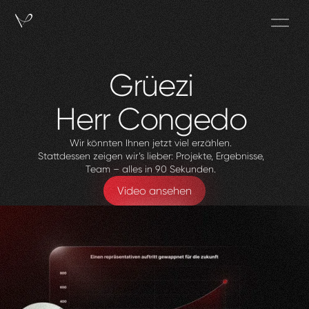
Grüezi
Herr
Congedo
Wir könnten Ihnen jetzt viel erzählen.
Stattdessen zeigen wir’s lieber: Projekte, Ergebnisse,
Team – alles in 90 Sekunden.
Video ansehen