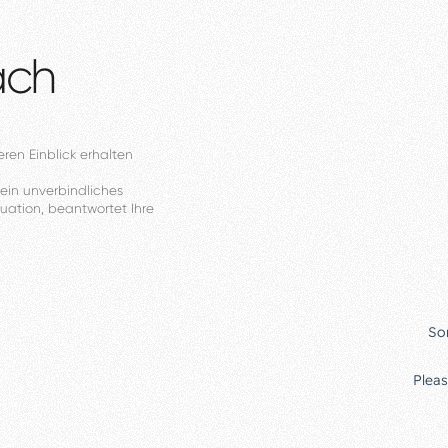
äch
eren
Einblick
erhalten
ein
unverbindliches
tuation,
beantwortet
Ihre