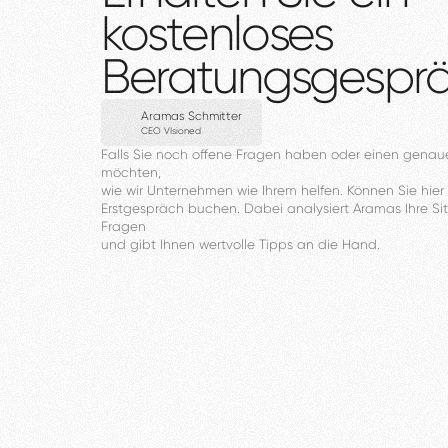
kostenloses
Beratungsgespr
Aramas Schmitter
CEO VIsioned
Falls
Sie
noch
offene
Fragen
haben
oder
einen
genau
möchten,
wie
wir
Unternehmen
wie
Ihrem
helfen.
Können
Sie
hier
Erstgespräch
buchen.
Dabei
analysiert
Aramas
Ihre
Si
Fragen
und
gibt
Ihnen
wertvolle
Tipps
an
die
Hand.