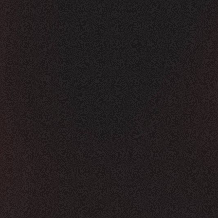
Vorher
Nachher
FEEDBACK
KLICKS
5
Sterne
350K
+
100
%
+
450
%
Die Zusammenarbeit war in jeder Hinsicht g