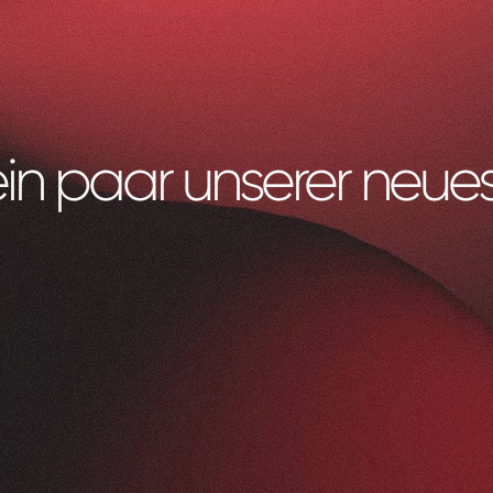
ein paar unserer neues
Litag
AG