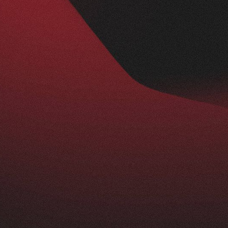
Nachher
BESUCHERZAHL
295
+
229
%
ist ein echtes Statement: modern, klar und