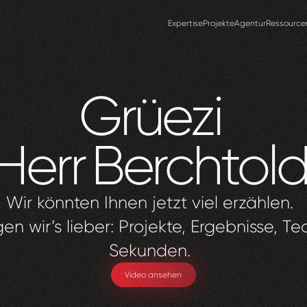
Expertise
Projekte
Agentur
Ressource
Grüezi
Herr
Berchtol
Wir könnten Ihnen jetzt viel erzählen.
en wir’s lieber: Projekte, Ergebnisse, Te
Sekunden.
Video ansehen