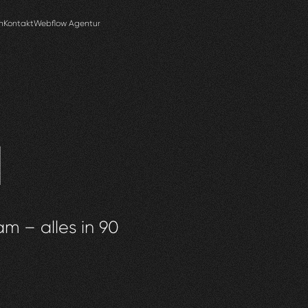
n
Kontakt
Webflow Agentur
d
am – alles in 90