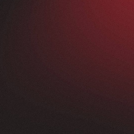
Vorher
ANFRAGEN
FEEDBACK
200+
5
Sterne
+
250
%
+
100
%
rossartig - vom
Unsere neue Website 