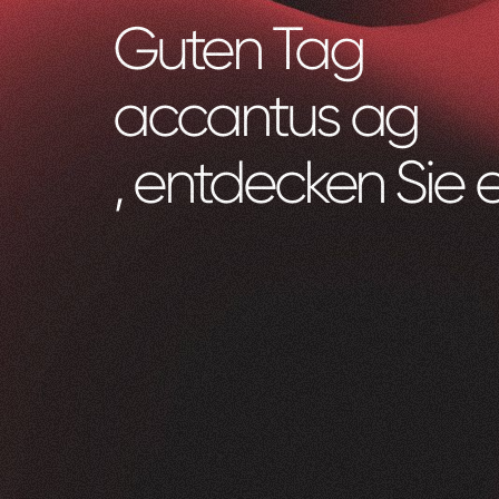
Guten Tag
accantus ag
, entdecken Sie 
Zeam
0
1