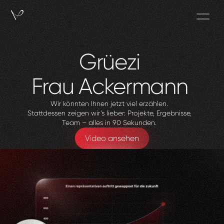
Grüezi
Frau
Ackermann
Wir könnten Ihnen jetzt viel erzählen.
Stattdessen zeigen wir’s lieber: Projekte, Ergebnisse,
Team – alles in 90 Sekunden.
Video ansehen