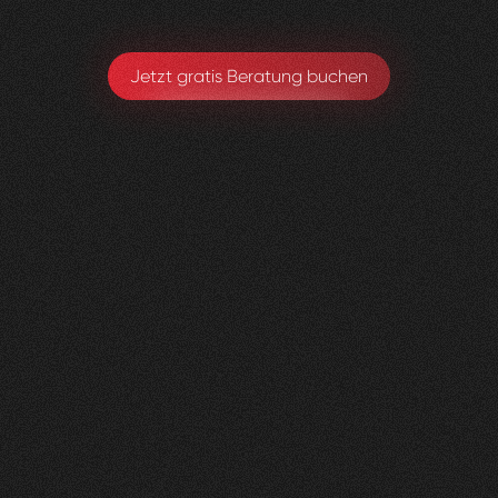
Jetzt gratis Beratung buchen
Herzig
Raumdesign
0
4
Vorher