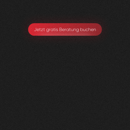
Michael Hirschmann
Chefarzt. Ärztlicher Leiter
Jetzt gratis Beratung buchen
andmore
AG
0
3
Vorher