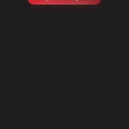
Litag
AG
0
1
Vorher