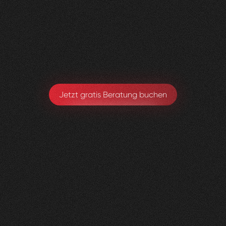
Visioned bringt frischen Wind in jedes Projekt –
absolut empfehlenswert!
Sarah Eichele-Eschmann
Leitung Gesundheitsförderung & Prävention
Jetzt gratis Beratung buchen
Kniedoktor
KSBL
0
3