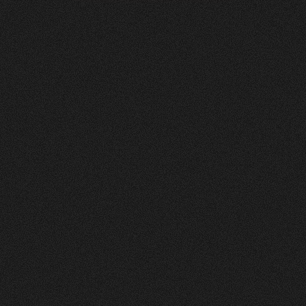
Soltermann
AG
0
4
Vorher