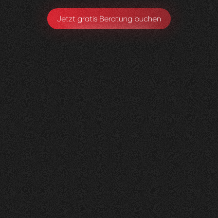
Jetzt gratis Beratung buchen
Lungenliga
0
2
Vorher