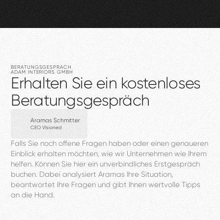
BERATUNGSGESPRÄCH
ADAM
INTERIORS
GMBH
Erhalten
Sie
ein
kostenloses
Beratungsgespräch
Aramas Schmitter
CEO VIsioned
Falls
Sie
noch
offene
Fragen
haben
oder
einen
genaueren
Einblick
erhalten
möchten,
wie
wir
Unternehmen
wie
Ihrem
helfen.
Können
Sie
hier
ein
unverbindliches
Erstgespräch
buchen.
Dabei
analysiert
Aramas
Ihre
Situation,
beantwortet
Ihre
Fragen
und
gibt
Ihnen
wertvolle
Tipps
an
die
Hand.