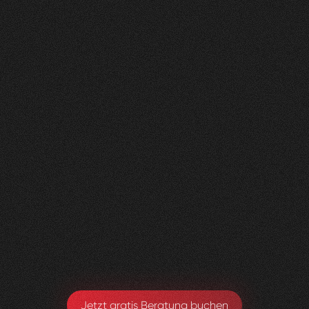
Nachher
FEEDBACK
KLICKS
ANFRAGEN
5
Sterne
350K
200+
+
100
%
+
450
%
+
250
%
Die Zusammenarbeit war in jeder Hinsicht
grossartig - vom Team bis zum Ergebnis! Eine
innovative Agentur, die alle Kundenwünsche
möglich macht.
Yael Meier
Co-Founderin Zeam
Jetzt gratis Beratung buchen