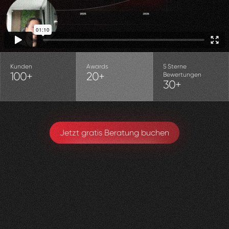
Kunden
Awards
5 Sterne
100+
20+
Bewertungen
30+
Jetzt gratis Beratung buchen