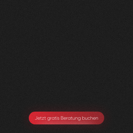
Nachher
FEEDBACK
BESUCHERZAHL
5
Sterne
400
+
100
%
+
200
%
Die neue Website sieht super aus und wir sind
sehr happy, dass alles Zustande gekommen ist.
Toby Ryter
Head of Marketing
Jetzt gratis Beratung buchen