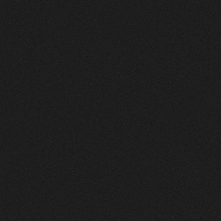
Vorher
Nachher
FEEDBACK
5
Sterne
+
100
%
Die Website sieht toll und sehr ansprechend und
clean aus! Farben gefallen mir gut. Layout auch.