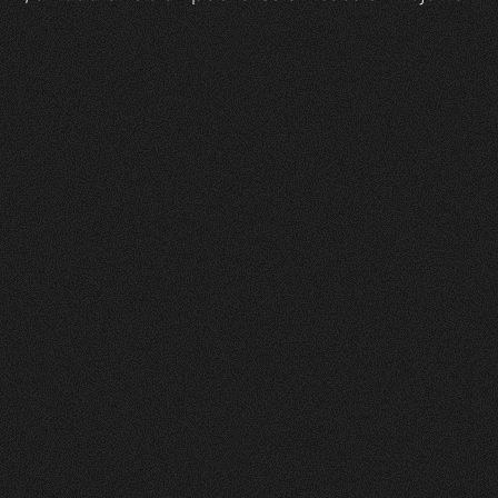
Zeam
0
1
Vorher