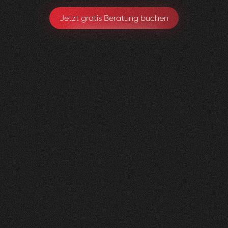
Jetzt gratis Beratung buchen
Gerax
S.A.
0
4
Vorher