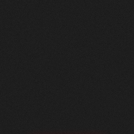
Nachher
FEEDBACK
5
Sterne
+
100
%
Angenehme Zusammenarbeit auf Augenhöhe!
Wir, die Herzig AG Raumdesign, sind sehr
zufrieden mit unserer neuen Website - vielen
Dank.
Nicole Käser
Marketing Managerin