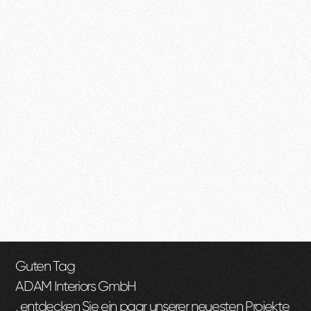
Guten Tag
ADAM Interiors GmbH
, entdecken Sie ein paar unserer neuesten Projekte