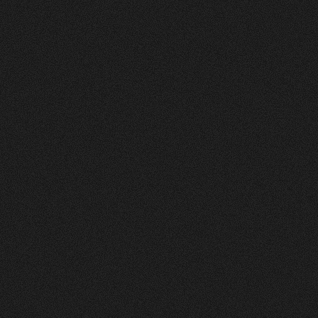
Nachher
FEEDBACK
5
Sterne
+
100
%
Wir die andmore AG sind sehr Zufrieden mit
unserer neuen Webseite. Der Prozess war
strukturiert, und das Design und die Umsetzung
einfach Klasse.
Fran Topalli
Co Founder