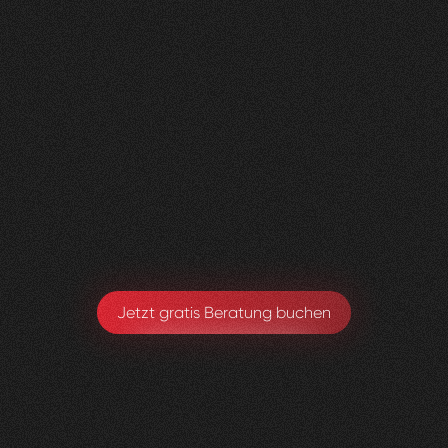
Nachher
FEEDBACK
BESUCHERZAHL
5
Sterne
135
+
100
%
+
110
%
Wir sind sehr zufrieden mit der Umsetzung von
Visioned.
Armando Maspoli
Geschäftsführung
Jetzt gratis Beratung buchen