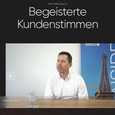
TESTIMONIALS
Begeisterte
Kundenstimmen
Stephan Rohr
Enrico Brülisauer
Jo Dietrich
Leigh Brülisauer
CTO
CEO
Co-Founder
CEO