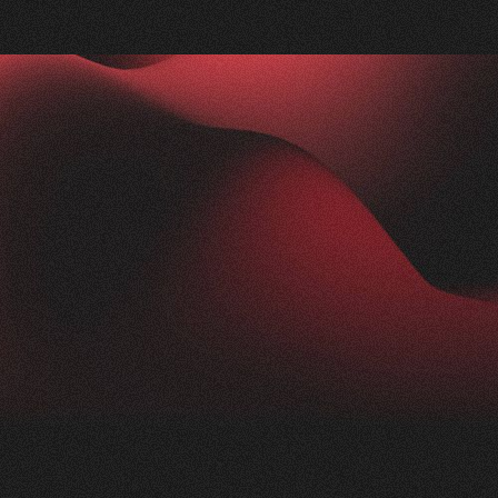
Nachher
FEEDBACK
IMPRESSIONEN
5
Sterne
2.5K
+
100
%
+
250
%
Die Zusammenarbeit mit Visioned war
herausragend. Unser Anliegen wurde blitzschnell
aufgenommen und in kürzester Zeit in die Tat
umgesetzt. Trotz der komplexen Thematik der
Nikotinprävention hat sich das Team schnell
eingearbeitet und ein modernes,
ansprechendes Konzept geliefert. Das Ergebnis:
eine beeindruckende Webseite für unsere
Präventionsarbeit einfachatmenbasel.ch.