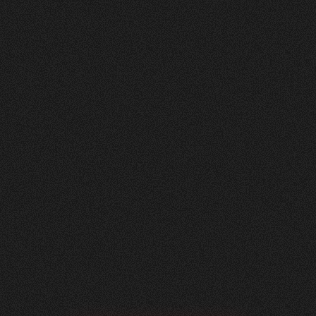
Nachher
FEEDBACK
BESUCHERZAHL
5
Sterne
295
+
100
%
+
229
%
Unsere neue Website ist ein echtes Statement:
modern, klar und auf das Wesentliche fokussiert.
Dank der hervorragenden Zusammenarbeit mit
Visioned konnten wir eine digitale Präsenz
schaffen, die perfekt zu unserem Unternehmen
passt – minimalistisch im Design, maximal in der
Wirkung.
Roger Häfliger
Geschäftsführung