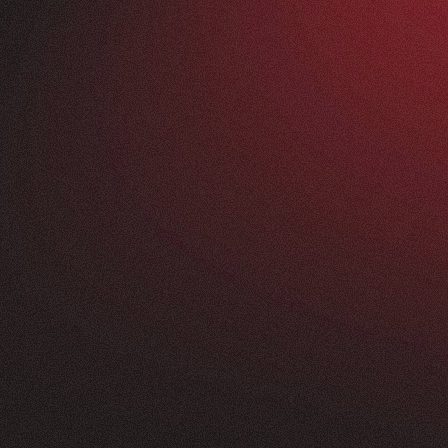
Vorher
ANFRAGEN
FEEDBACK
200+
5
Sterne
+
250
%
+
100
%
rossartig - vom
Unsere neue Website 