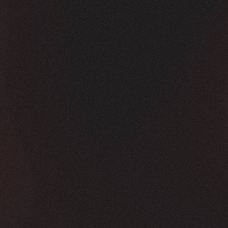
Vorher
Nachher
FEEDBACK
KLICKS
5
Sterne
350K
+
100
%
+
450
%
Die Zusammenarbeit war in jeder Hinsicht g