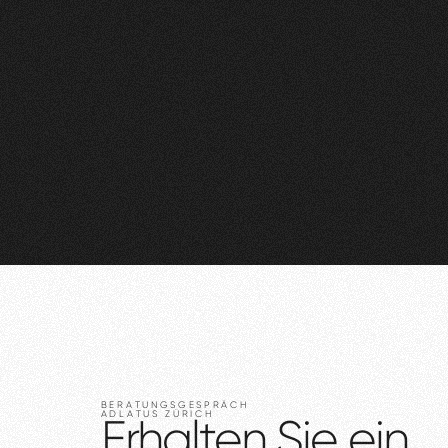
BERATUNGSGESPRÄCH
ADLATUS
ZÜRICH
Erhalten
Sie
ein