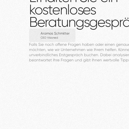
kostenloses
Beratungsgespr
Aramas Schmitter
CEO VIsioned
Falls
Sie
noch
offene
Fragen
haben
oder
einen
genau
möchten,
wie
wir
Unternehmen
wie
Ihrem
helfen.
Könn
unverbindliches
Erstgespräch
buchen.
Dabei
analysier
beantwortet
Ihre
Fragen
und
gibt
Ihnen
wertvolle
Tipp