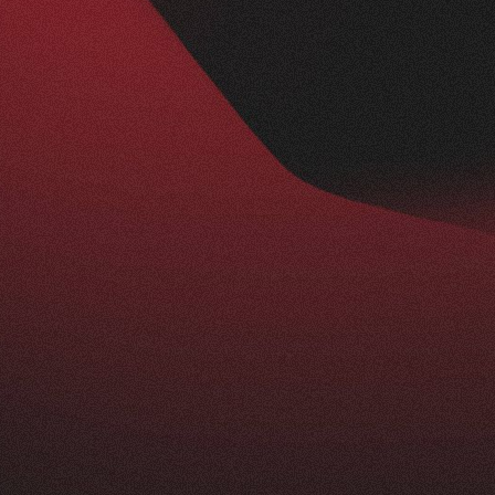
Nachher
BESUCHERZAHL
295
+
229
%
ist ein echtes Statement: modern, klar und