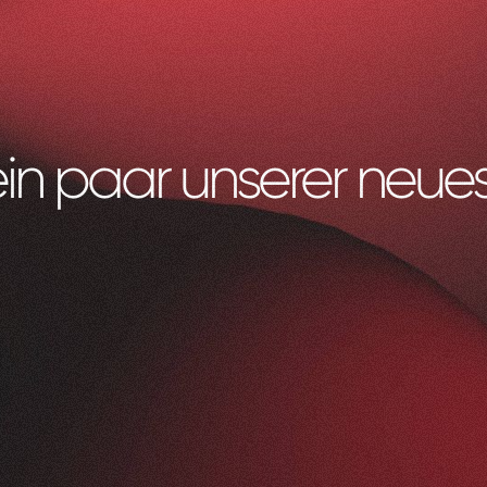
ein paar unserer neues
Litag
AG