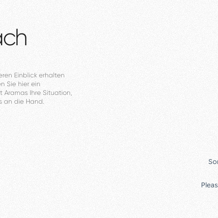
äch
eren
Einblick
erhalten
en
Sie
hier
ein
t
Aramas
Ihre
Situation,
s
an
die
Hand.