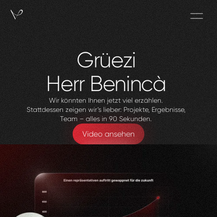
Grüezi
Herr
Benincà
Wir könnten Ihnen jetzt viel erzählen.
Stattdessen zeigen wir’s lieber: Projekte, Ergebnisse,
Team – alles in 90 Sekunden.
Video ansehen