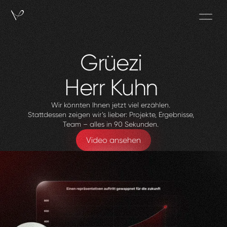
Grüezi
Herr
Kuhn
Wir könnten Ihnen jetzt viel erzählen.
Stattdessen zeigen wir’s lieber: Projekte, Ergebnisse,
Team – alles in 90 Sekunden.
Video ansehen