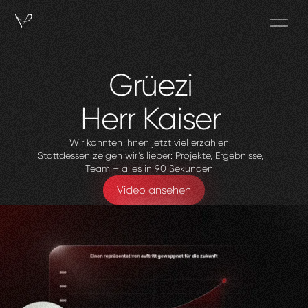
Grüezi
Herr
Kaiser
Wir könnten Ihnen jetzt viel erzählen.
Stattdessen zeigen wir’s lieber: Projekte, Ergebnisse,
Team – alles in 90 Sekunden.
Video ansehen