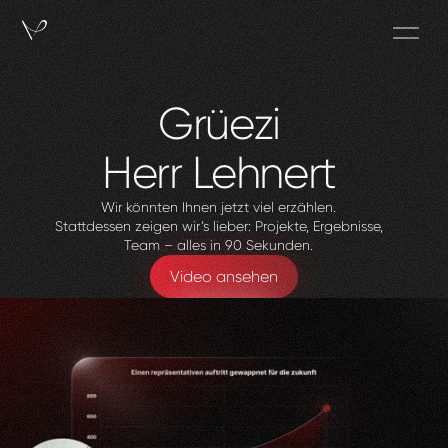
Grüezi
Herr
Lehnert
Wir könnten Ihnen jetzt viel erzählen.
Stattdessen zeigen wir’s lieber: Projekte, Ergebnisse,
Team – alles in 90 Sekunden.
Video ansehen