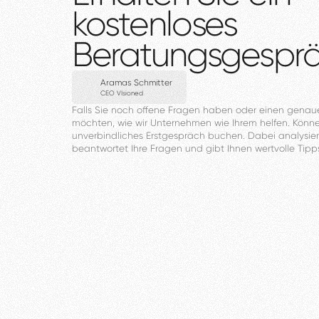
kostenloses
Beratungsgespr
Aramas Schmitter
CEO VIsioned
Falls
Sie
noch
offene
Fragen
haben
oder
einen
genau
möchten,
wie
wir
Unternehmen
wie
Ihrem
helfen.
Könn
unverbindliches
Erstgespräch
buchen.
Dabei
analysier
beantwortet
Ihre
Fragen
und
gibt
Ihnen
wertvolle
Tipp