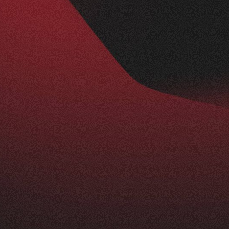
Nachher
BESUCHERZAHL
295
+
229
%
ist ein echtes Statement: modern, klar und