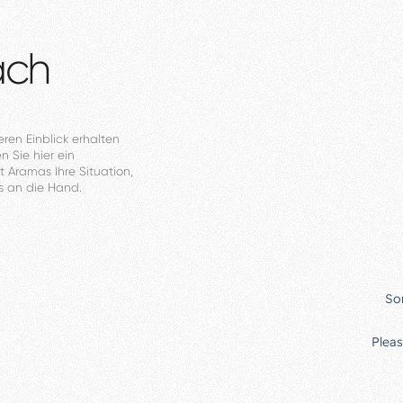
äch
eren
Einblick
erhalten
en
Sie
hier
ein
t
Aramas
Ihre
Situation,
s
an
die
Hand.