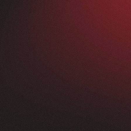
Vorher
ANFRAGEN
FEEDBACK
200+
5
Sterne
+
250
%
+
100
%
rossartig - vom
Unsere neue Website 