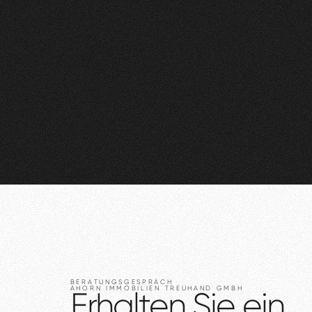
BERATUNGSGESPRÄCH
AHORN
IMMOBILIEN
TREUHAND
GMBH
Erhalten
Sie
ein