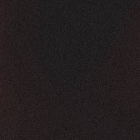
Vorher
Nachher
FEEDBACK
KLICKS
5
Sterne
350K
+
100
%
+
450
%
Die Zusammenarbeit war in jeder Hinsicht g