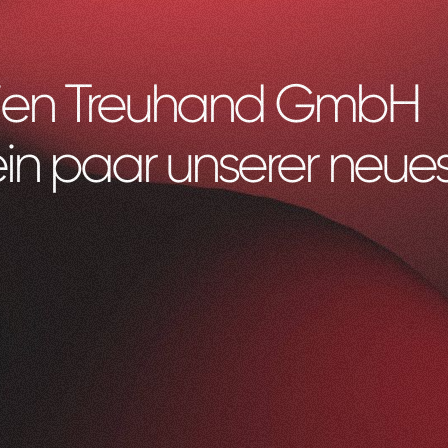
ien Treuhand GmbH
ein paar unserer neues
Litag
AG