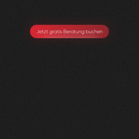
Michael Hirschmann
Chefarzt. Ärztlicher Leiter
Jetzt gratis Beratung buchen
andmore
AG
0
3
Vorher