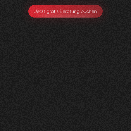
Jetzt gratis Beratung buchen
Lungenliga
0
2
Vorher