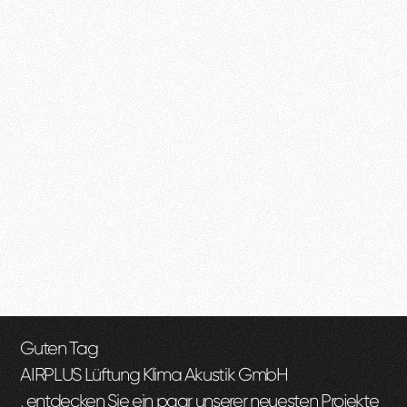
Guten Tag
AIRPLUS Lüftung Klima Akustik GmbH
, entdecken Sie ein paar unserer neuesten Projekte