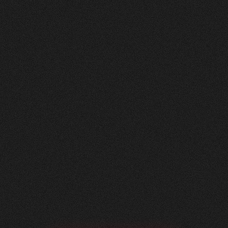
Nachher
FEEDBACK
5
Sterne
+
100
%
Angenehme Zusammenarbeit auf Augenhöhe!
Wir, die Herzig AG Raumdesign, sind sehr
zufrieden mit unserer neuen Website - vielen
Dank.
Nicole Käser
Marketing Managerin