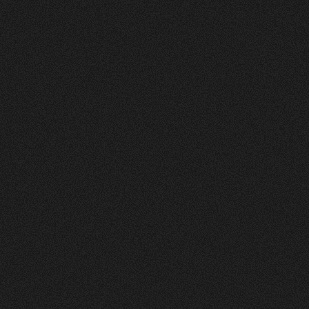
Soltermann
AG
0
4
Vorher