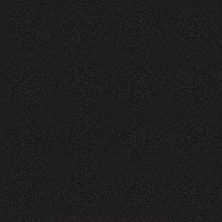
Nachher
FEEDBACK
BESUCHERZAHL
5
Sterne
295
+
100
%
+
229
%
Unsere neue Website ist ein echtes Statement:
modern, klar und auf das Wesentliche fokussiert.
Dank der hervorragenden Zusammenarbeit mit
Visioned konnten wir eine digitale Präsenz
schaffen, die perfekt zu unserem Unternehmen
passt – minimalistisch im Design, maximal in der
Wirkung.
Roger Häfliger
Geschäftsführung