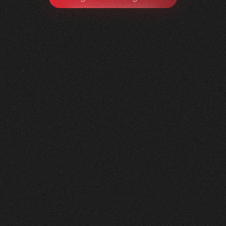
Litag
AG
0
1
Vorher