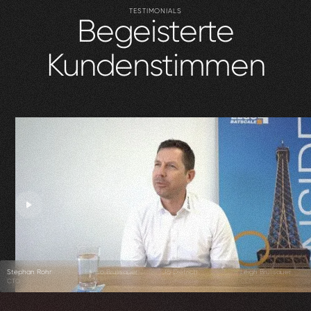
TESTIMONIALS
Begeisterte
Kundenstimmen
Stephan Rohr
Enrico Brülisauer
Jo Dietrich
Leigh Brülisauer
CTO
CEO
Co-Founder
CEO