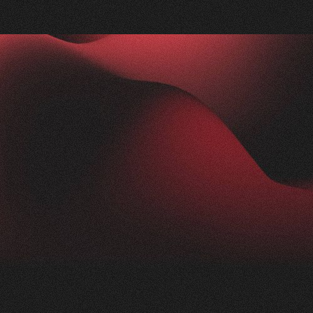
Nachher
FEEDBACK
IMPRESSIONEN
5
Sterne
2.5K
+
100
%
+
250
%
Die Zusammenarbeit mit Visioned war
herausragend. Unser Anliegen wurde blitzschnell
aufgenommen und in kürzester Zeit in die Tat
umgesetzt. Trotz der komplexen Thematik der
Nikotinprävention hat sich das Team schnell
eingearbeitet und ein modernes,
ansprechendes Konzept geliefert. Das Ergebnis:
eine beeindruckende Webseite für unsere
Präventionsarbeit einfachatmenbasel.ch.