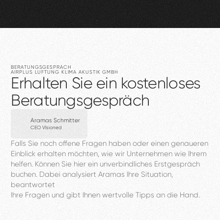
BERATUNGSGESPRÄCH
AIRPLUS
LÜFTUNG
KLIMA
AKUSTIK
GMBH
Erhalten
Sie
ein
kostenloses
Beratungsgespräch
Aramas Schmitter
CEO VIsioned
Falls
Sie
noch
offene
Fragen
haben
oder
einen
genaueren
Einblick
erhalten
möchten,
wie
wir
Unternehmen
wie
Ihrem
helfen.
Können
Sie
hier
ein
unverbindliches
Erstgespräch
buchen.
Dabei
analysiert
Aramas
Ihre
Situation,
beantwortet
Ihre
Fragen
und
gibt
Ihnen
wertvolle
Tipps
an
die
Hand.