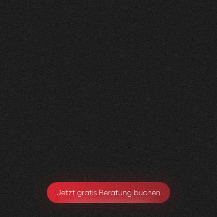
Nachher
FEEDBACK
BESUCHERZAHL
5
Sterne
400
+
100
%
+
200
%
Die neue Website sieht super aus und wir sind
sehr happy, dass alles Zustande gekommen ist.
Toby Ryter
Head of Marketing
Jetzt gratis Beratung buchen