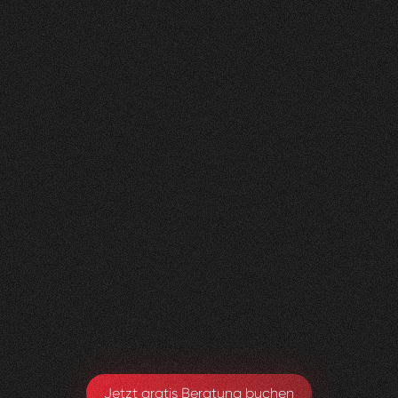
Nachher
FEEDBACK
KLICKS
ANFRAGEN
5
Sterne
350K
200+
+
100
%
+
450
%
+
250
%
Die Zusammenarbeit war in jeder Hinsicht
grossartig - vom Team bis zum Ergebnis! Eine
innovative Agentur, die alle Kundenwünsche
möglich macht.
Yael Meier
Co-Founderin Zeam
Jetzt gratis Beratung buchen