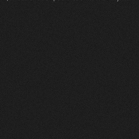
Zeam
0
1
Vorher