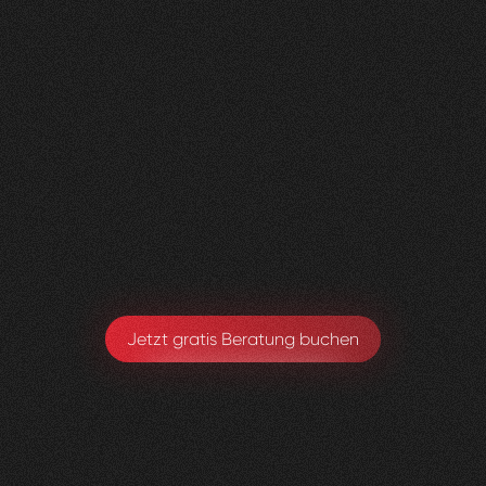
Nachher
FEEDBACK
BESUCHERZAHL
5
Sterne
135
+
100
%
+
110
%
Wir sind sehr zufrieden mit der Umsetzung von
Visioned.
Armando Maspoli
Geschäftsführung
Jetzt gratis Beratung buchen