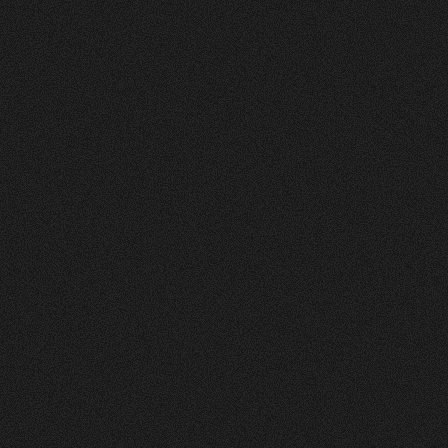
Nachher
FEEDBACK
5
Sterne
+
100
%
Wir die andmore AG sind sehr Zufrieden mit
unserer neuen Webseite. Der Prozess war
strukturiert, und das Design und die Umsetzung
einfach Klasse.
Fran Topalli
Co Founder