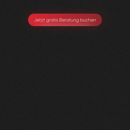
Jetzt gratis Beratung buchen
Herzig
Raumdesign
0
4
Vorher