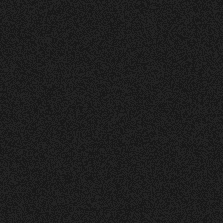
Vorher
Nachher
FEEDBACK
5
Sterne
+
100
%
Die Website sieht toll und sehr ansprechend und
clean aus! Farben gefallen mir gut. Layout auch.