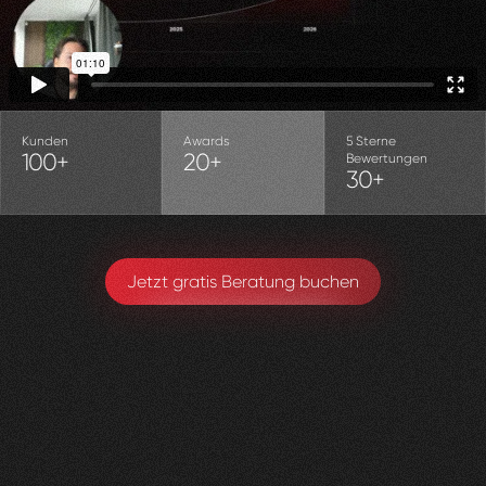
Kunden
Awards
5 Sterne
100+
20+
Bewertungen
30+
Jetzt gratis Beratung buchen