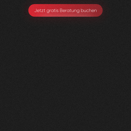
Jetzt gratis Beratung buchen
Gerax
S.A.
0
4
Vorher