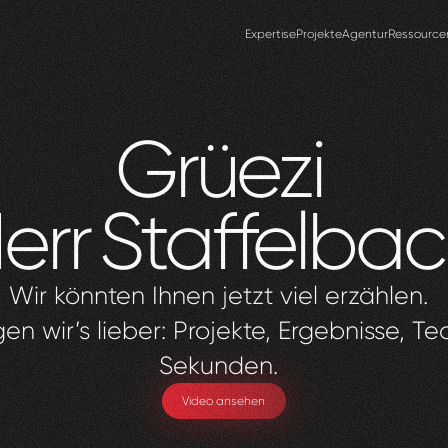
Expertise
Projekte
Agentur
Ressource
Grüezi
err
Staffelba
Wir könnten Ihnen jetzt viel erzählen.
en wir’s lieber: Projekte, Ergebnisse, Te
Sekunden.
Video ansehen