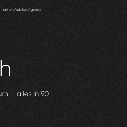
n
Kontakt
Webflow Agentur
ch
am – alles in 90