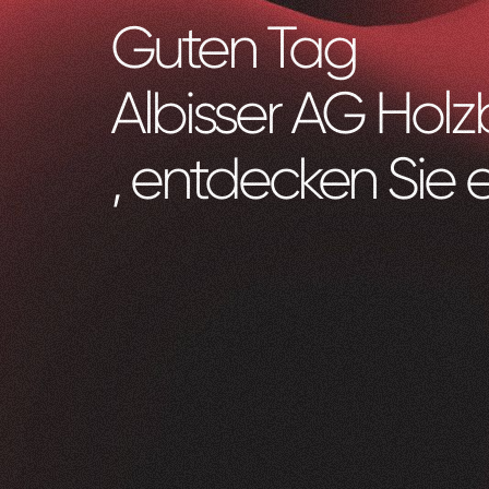
Guten Tag
Albisser AG Holz
, entdecken Sie 
Zeam
0
1