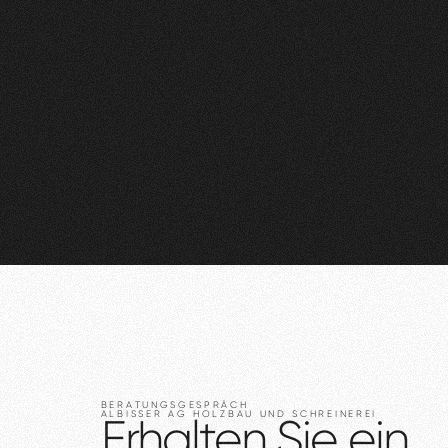
BERATUNGSGESPRÄCH
ALBISSER
AG
HOLZBAU
UND
SCHREINEREI
Erhalten
Sie
ein