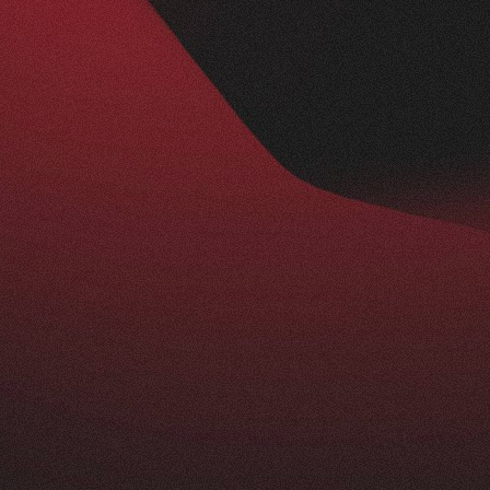
Nachher
BESUCHERZAHL
295
+
229
%
ist ein echtes Statement: modern, klar und