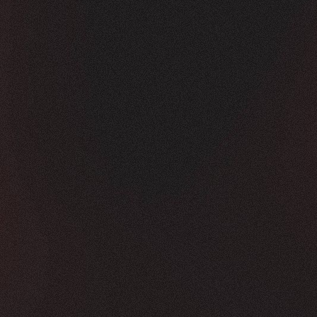
Vorher
Nachher
FEEDBACK
KLICKS
5
Sterne
350K
+
100
%
+
450
%
Die Zusammenarbeit war in jeder Hinsicht g