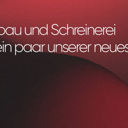
bau und Schreinerei
ein paar unserer neues
Litag
AG