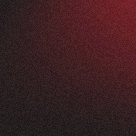
Vorher
ANFRAGEN
FEEDBACK
200+
5
Sterne
+
250
%
+
100
%
rossartig - vom
Unsere neue Website 