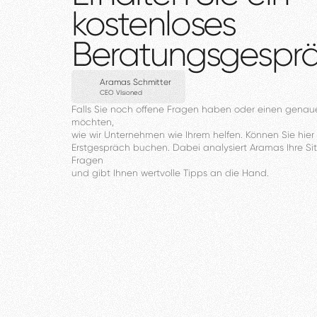
kostenloses
Beratungsgespr
Aramas Schmitter
CEO VIsioned
Falls
Sie
noch
offene
Fragen
haben
oder
einen
genau
möchten,
wie
wir
Unternehmen
wie
Ihrem
helfen.
Können
Sie
hier
Erstgespräch
buchen.
Dabei
analysiert
Aramas
Ihre
Si
Fragen
und
gibt
Ihnen
wertvolle
Tipps
an
die
Hand.