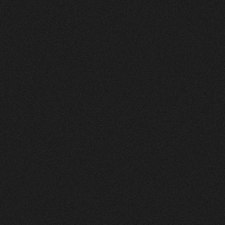
Soltermann
AG
0
4
Vorher