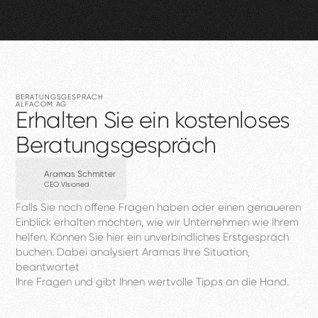
BERATUNGSGESPRÄCH
ALFACOM
AG
Erhalten
Sie
ein
kostenloses
Beratungsgespräch
Aramas Schmitter
CEO VIsioned
Falls
Sie
noch
offene
Fragen
haben
oder
einen
genaueren
Einblick
erhalten
möchten,
wie
wir
Unternehmen
wie
Ihrem
helfen.
Können
Sie
hier
ein
unverbindliches
Erstgespräch
buchen.
Dabei
analysiert
Aramas
Ihre
Situation,
beantwortet
Ihre
Fragen
und
gibt
Ihnen
wertvolle
Tipps
an
die
Hand.