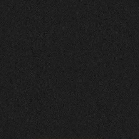
Nachher
FEEDBACK
BESUCHERZAHL
5
Sterne
295
+
100
%
+
229
%
Unsere neue Website ist ein echtes Statement:
modern, klar und auf das Wesentliche fokussiert.
Dank der hervorragenden Zusammenarbeit mit
Visioned konnten wir eine digitale Präsenz
schaffen, die perfekt zu unserem Unternehmen
passt – minimalistisch im Design, maximal in der
Wirkung.
Roger Häfliger
Geschäftsführung