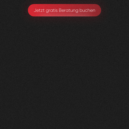
Jetzt gratis Beratung buchen
Gerax
S.A.
0
4
Vorher