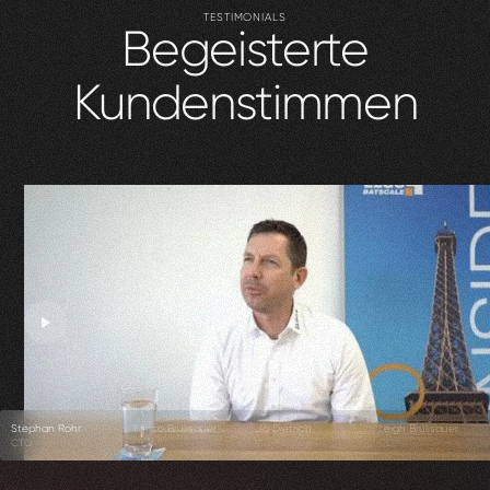
TESTIMONIALS
Begeisterte
Kundenstimmen
Stephan Rohr
Enrico Brülisauer
Jo Dietrich
Leigh Brülisauer
CTO
CEO
Co-Founder
CEO