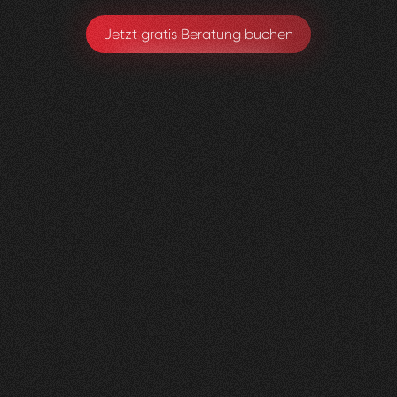
Jetzt gratis Beratung buchen
Lungenliga
0
2
Vorher