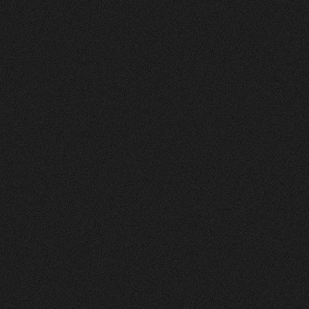
Nachher
FEEDBACK
5
Sterne
+
100
%
Wir die andmore AG sind sehr Zufrieden mit
unserer neuen Webseite. Der Prozess war
strukturiert, und das Design und die Umsetzung
einfach Klasse.
Fran Topalli
Co Founder