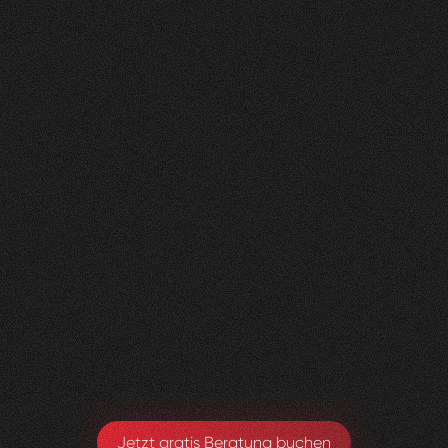
Nachher
FEEDBACK
KLICKS
ANFRAGEN
5
Sterne
350K
200+
+
100
%
+
450
%
+
250
%
Die Zusammenarbeit war in jeder Hinsicht
grossartig - vom Team bis zum Ergebnis! Eine
innovative Agentur, die alle Kundenwünsche
möglich macht.
Yael Meier
Co-Founderin Zeam
Jetzt gratis Beratung buchen