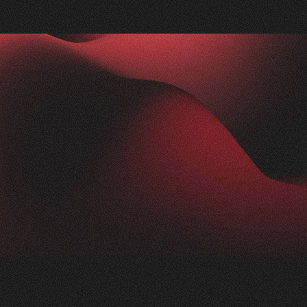
Nachher
FEEDBACK
IMPRESSIONEN
5
Sterne
2.5K
+
100
%
+
250
%
Die Zusammenarbeit mit Visioned war
herausragend. Unser Anliegen wurde blitzschnell
aufgenommen und in kürzester Zeit in die Tat
umgesetzt. Trotz der komplexen Thematik der
Nikotinprävention hat sich das Team schnell
eingearbeitet und ein modernes,
ansprechendes Konzept geliefert. Das Ergebnis:
eine beeindruckende Webseite für unsere
Präventionsarbeit einfachatmenbasel.ch.