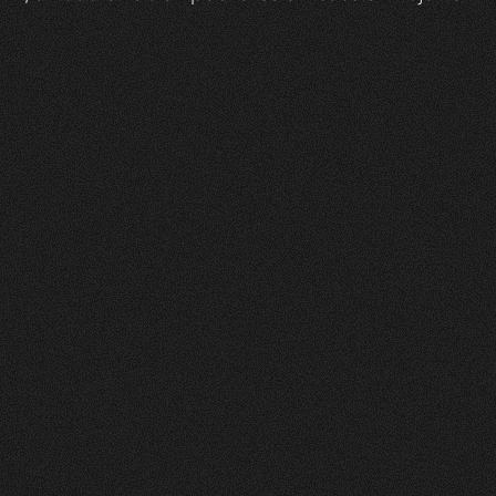
Zeam
0
1
Vorher