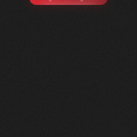
Litag
AG
0
1
Vorher