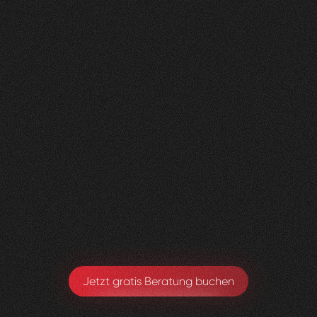
Nachher
FEEDBACK
BESUCHERZAHL
5
Sterne
400
+
100
%
+
200
%
Die neue Website sieht super aus und wir sind
sehr happy, dass alles Zustande gekommen ist.
Toby Ryter
Head of Marketing
Jetzt gratis Beratung buchen