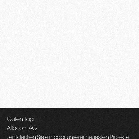
Guten Tag
Alfacom AG
, entdecken Sie ein paar unserer neuesten Projekte