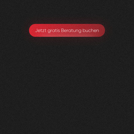
Michael Hirschmann
Chefarzt. Ärztlicher Leiter
Jetzt gratis Beratung buchen
andmore
AG
0
3
Vorher