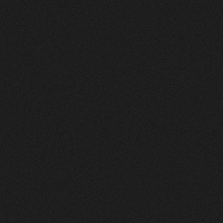
Vorher
Nachher
FEEDBACK
5
Sterne
+
100
%
Die Website sieht toll und sehr ansprechend und
clean aus! Farben gefallen mir gut. Layout auch.