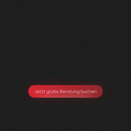
Nachher
FEEDBACK
BESUCHERZAHL
5
Sterne
135
+
100
%
+
110
%
Wir sind sehr zufrieden mit der Umsetzung von
Visioned.
Armando Maspoli
Geschäftsführung
Jetzt gratis Beratung buchen