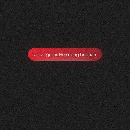
Visioned bringt frischen Wind in jedes Projekt –
absolut empfehlenswert!
Sarah Eichele-Eschmann
Leitung Gesundheitsförderung & Prävention
Jetzt gratis Beratung buchen
Kniedoktor
KSBL
0
3