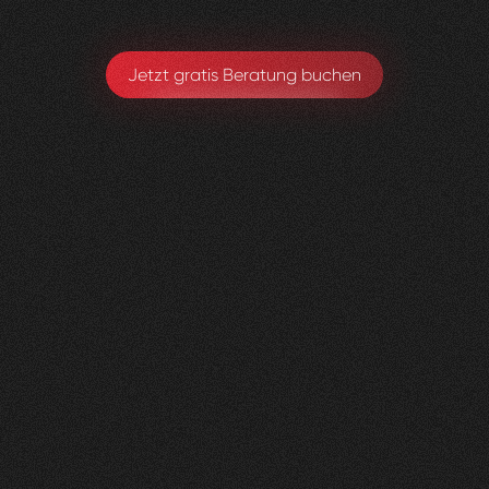
Jetzt gratis Beratung buchen
Herzig
Raumdesign
0
4
Vorher