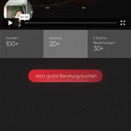
Kunden
Awards
5 Sterne
100+
20+
Bewertungen
30+
Jetzt gratis Beratung buchen