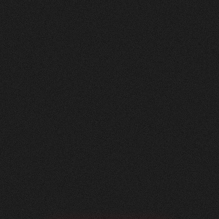
Nachher
FEEDBACK
5
Sterne
+
100
%
Angenehme Zusammenarbeit auf Augenhöhe!
Wir, die Herzig AG Raumdesign, sind sehr
zufrieden mit unserer neuen Website - vielen
Dank.
Nicole Käser
Marketing Managerin