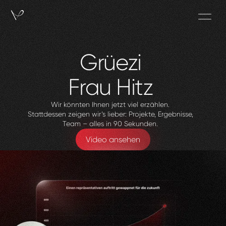
Grüezi
Frau
Hitz
Wir könnten Ihnen jetzt viel erzählen.
Stattdessen zeigen wir’s lieber: Projekte, Ergebnisse,
Team – alles in 90 Sekunden.
Video ansehen