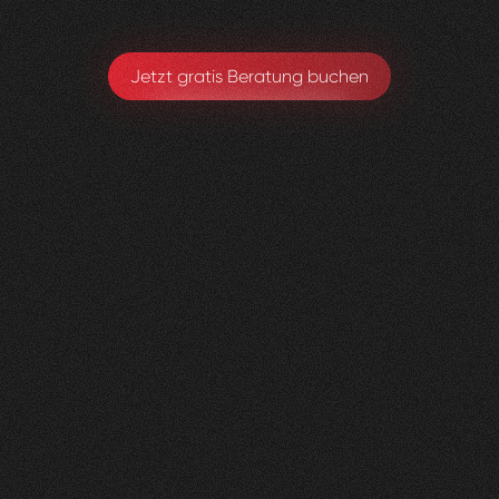
Jetzt gratis Beratung buchen
Herzig
Raumdesign
0
4
Vorher