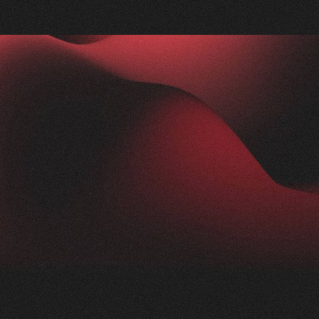
Nachher
FEEDBACK
IMPRESSIONEN
5
Sterne
2.5K
+
100
%
+
250
%
Die Zusammenarbeit mit Visioned war
herausragend. Unser Anliegen wurde blitzschnell
aufgenommen und in kürzester Zeit in die Tat
umgesetzt. Trotz der komplexen Thematik der
Nikotinprävention hat sich das Team schnell
eingearbeitet und ein modernes,
ansprechendes Konzept geliefert. Das Ergebnis:
eine beeindruckende Webseite für unsere
Präventionsarbeit einfachatmenbasel.ch.