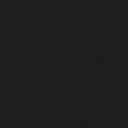
Nachher
FEEDBACK
5
Sterne
+
100
%
Wir die andmore AG sind sehr Zufrieden mit
unserer neuen Webseite. Der Prozess war
strukturiert, und das Design und die Umsetzung
einfach Klasse.
Fran Topalli
Co Founder