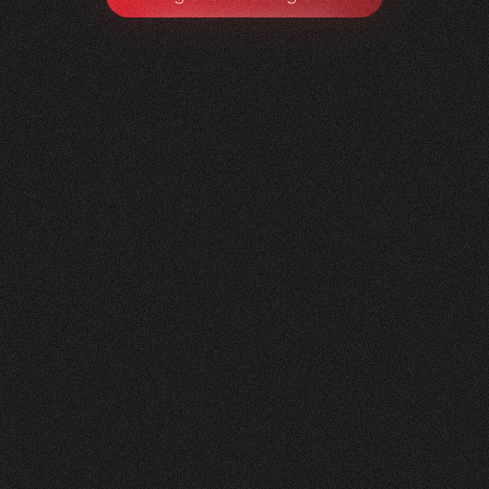
Litag
AG
0
1
Vorher