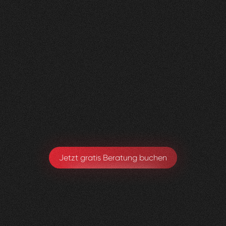
Nachher
FEEDBACK
BESUCHERZAHL
5
Sterne
135
+
100
%
+
110
%
Wir sind sehr zufrieden mit der Umsetzung von
Visioned.
Armando Maspoli
Geschäftsführung
Jetzt gratis Beratung buchen