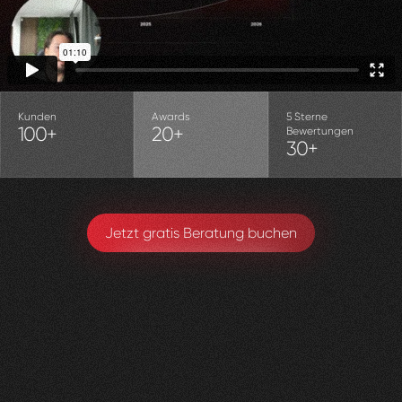
Kunden
Awards
5 Sterne
100+
20+
Bewertungen
30+
Jetzt gratis Beratung buchen