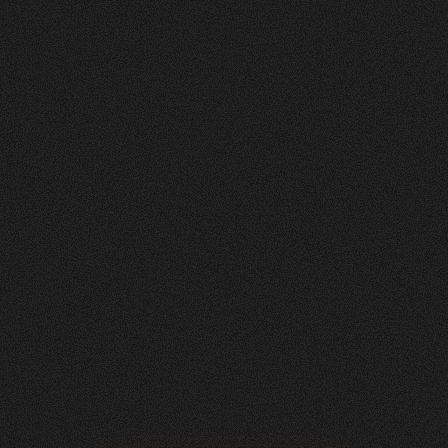
Nachher
FEEDBACK
BESUCHERZAHL
5
Sterne
295
+
100
%
+
229
%
Unsere neue Website ist ein echtes Statement:
modern, klar und auf das Wesentliche fokussiert.
Dank der hervorragenden Zusammenarbeit mit
Visioned konnten wir eine digitale Präsenz
schaffen, die perfekt zu unserem Unternehmen
passt – minimalistisch im Design, maximal in der
Wirkung.
Roger Häfliger
Geschäftsführung