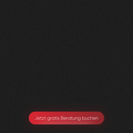
Nachher
FEEDBACK
BESUCHERZAHL
5
Sterne
400
+
100
%
+
200
%
Die neue Website sieht super aus und wir sind
sehr happy, dass alles Zustande gekommen ist.
Toby Ryter
Head of Marketing
Jetzt gratis Beratung buchen