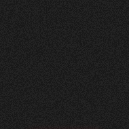
Nachher
FEEDBACK
5
Sterne
+
100
%
Angenehme Zusammenarbeit auf Augenhöhe!
Wir, die Herzig AG Raumdesign, sind sehr
zufrieden mit unserer neuen Website - vielen
Dank.
Nicole Käser
Marketing Managerin