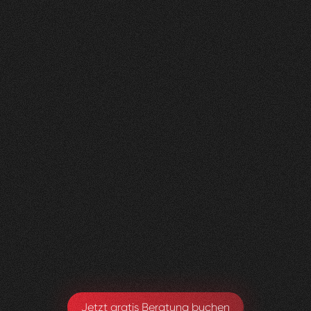
Nachher
FEEDBACK
KLICKS
ANFRAGEN
5
Sterne
350K
200+
+
100
%
+
450
%
+
250
%
Die Zusammenarbeit war in jeder Hinsicht
grossartig - vom Team bis zum Ergebnis! Eine
innovative Agentur, die alle Kundenwünsche
möglich macht.
Yael Meier
Co-Founderin Zeam
Jetzt gratis Beratung buchen