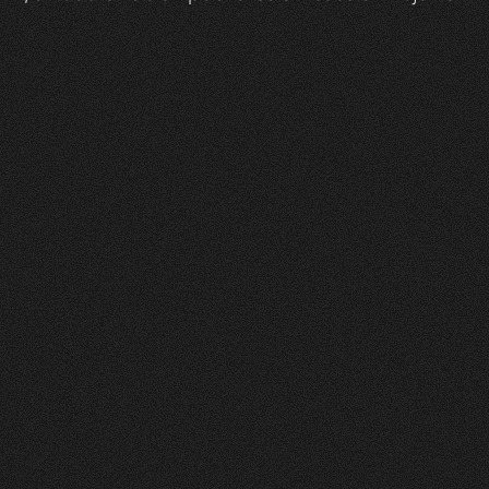
Zeam
0
1
Vorher