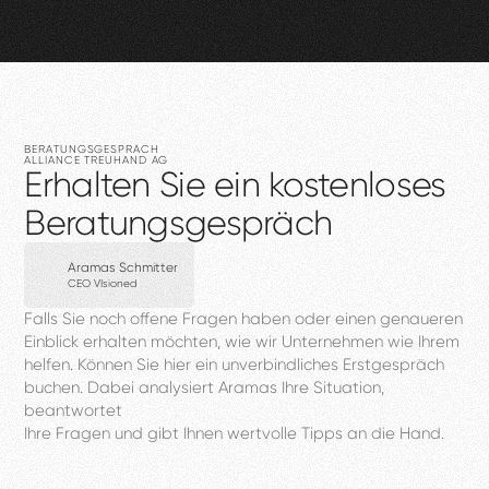
BERATUNGSGESPRÄCH
ALLIANCE
TREUHAND
AG
Erhalten
Sie
ein
kostenloses
Beratungsgespräch
Aramas Schmitter
CEO VIsioned
Falls
Sie
noch
offene
Fragen
haben
oder
einen
genaueren
Einblick
erhalten
möchten,
wie
wir
Unternehmen
wie
Ihrem
helfen.
Können
Sie
hier
ein
unverbindliches
Erstgespräch
buchen.
Dabei
analysiert
Aramas
Ihre
Situation,
beantwortet
Ihre
Fragen
und
gibt
Ihnen
wertvolle
Tipps
an
die
Hand.