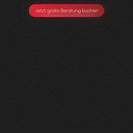
Jetzt gratis Beratung buchen
Gerax
S.A.
0
4
Vorher