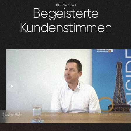
TESTIMONIALS
Begeisterte
Kundenstimmen
Stephan Rohr
Enrico Brülisauer
Jo Dietrich
Leigh Brülisauer
CTO
CEO
Co-Founder
CEO