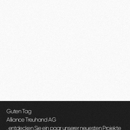
Guten Tag
Alliance Treuhand AG
, entdecken Sie ein paar unserer neuesten Projekte