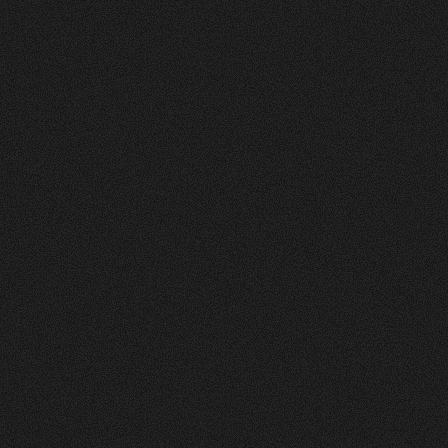
Vorher
Nachher
FEEDBACK
5
Sterne
+
100
%
Die Website sieht toll und sehr ansprechend und
clean aus! Farben gefallen mir gut. Layout auch.