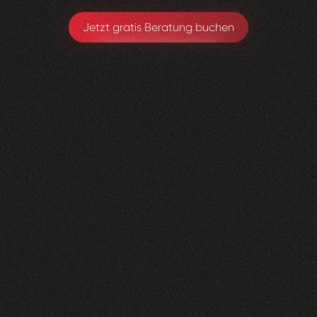
Jetzt gratis Beratung buchen
Lungenliga
0
2
Vorher