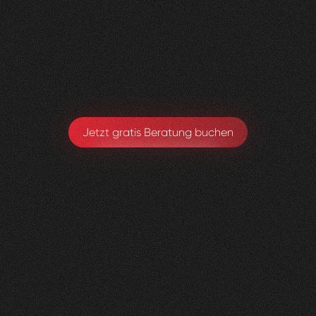
Visioned bringt frischen Wind in jedes Projekt –
absolut empfehlenswert!
Sarah Eichele-Eschmann
Leitung Gesundheitsförderung & Prävention
Jetzt gratis Beratung buchen
Kniedoktor
KSBL
0
3