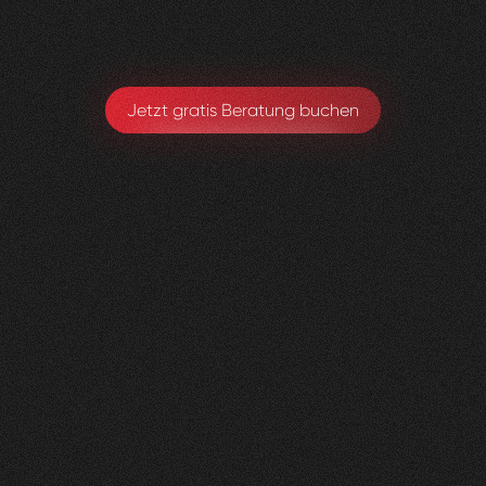
Michael Hirschmann
Chefarzt. Ärztlicher Leiter
Jetzt gratis Beratung buchen
andmore
AG
0
3
Vorher