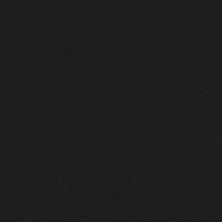
Soltermann
AG
0
4
Vorher