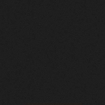
Nachher
FEEDBACK
BESUCHERZAHL
5
Sterne
295
+
100
%
+
229
%
Unsere neue Website ist ein echtes Statement:
modern, klar und auf das Wesentliche fokussiert.
Dank der hervorragenden Zusammenarbeit mit
Visioned konnten wir eine digitale Präsenz
schaffen, die perfekt zu unserem Unternehmen
passt – minimalistisch im Design, maximal in der
Wirkung.
Roger Häfliger
Geschäftsführung