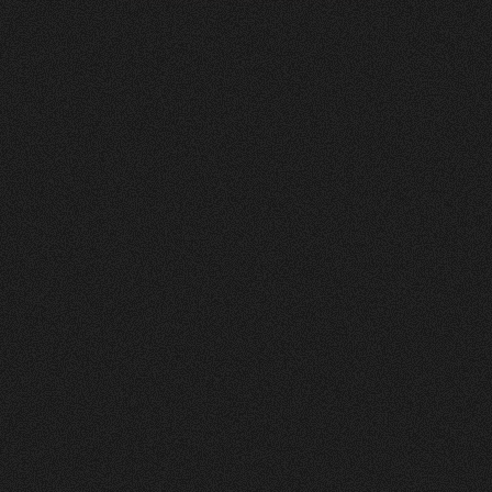
Soltermann
AG
0
4
Vorher