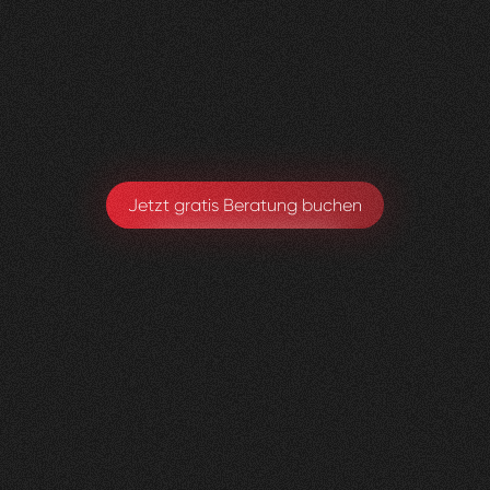
Visioned bringt frischen Wind in jedes Projekt –
absolut empfehlenswert!
Sarah Eichele-Eschmann
Leitung Gesundheitsförderung & Prävention
Jetzt gratis Beratung buchen
Kniedoktor
KSBL
0
3