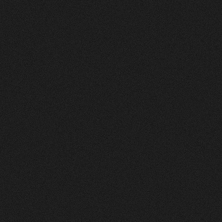
Vorher
Nachher
FEEDBACK
5
Sterne
+
100
%
Die Website sieht toll und sehr ansprechend und
clean aus! Farben gefallen mir gut. Layout auch.