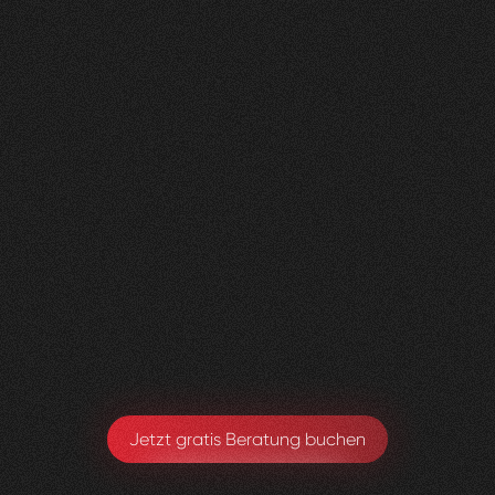
Nachher
FEEDBACK
BESUCHERZAHL
5
Sterne
400
+
100
%
+
200
%
Die neue Website sieht super aus und wir sind
sehr happy, dass alles Zustande gekommen ist.
Toby Ryter
Head of Marketing
Jetzt gratis Beratung buchen