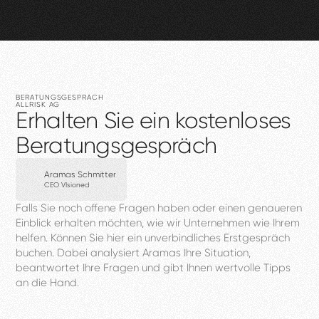
BERATUNGSGESPRÄCH
ALLRISK
AG
Erhalten
Sie
ein
kostenloses
Beratungsgespräch
Aramas Schmitter
CEO VIsioned
Falls
Sie
noch
offene
Fragen
haben
oder
einen
genaueren
Einblick
erhalten
möchten,
wie
wir
Unternehmen
wie
Ihrem
helfen.
Können
Sie
hier
ein
unverbindliches
Erstgespräch
buchen.
Dabei
analysiert
Aramas
Ihre
Situation,
beantwortet
Ihre
Fragen
und
gibt
Ihnen
wertvolle
Tipps
an
die
Hand.