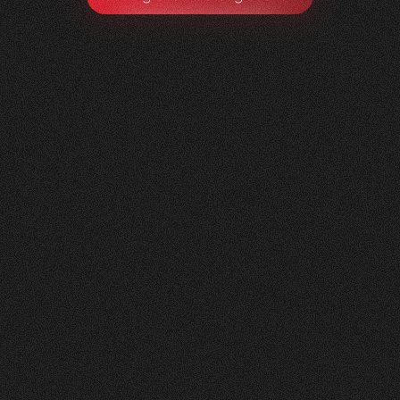
Litag
AG
0
1
Vorher