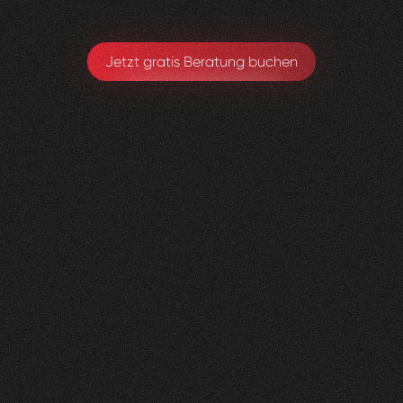
Jetzt gratis Beratung buchen
Herzig
Raumdesign
0
4
Vorher