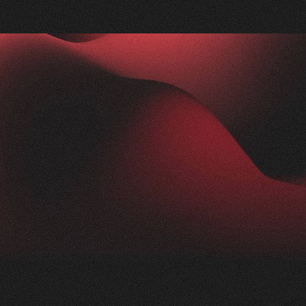
Nachher
FEEDBACK
IMPRESSIONEN
5
Sterne
2.5K
+
100
%
+
250
%
Die Zusammenarbeit mit Visioned war
herausragend. Unser Anliegen wurde blitzschnell
aufgenommen und in kürzester Zeit in die Tat
umgesetzt. Trotz der komplexen Thematik der
Nikotinprävention hat sich das Team schnell
eingearbeitet und ein modernes,
ansprechendes Konzept geliefert. Das Ergebnis:
eine beeindruckende Webseite für unsere
Präventionsarbeit einfachatmenbasel.ch.