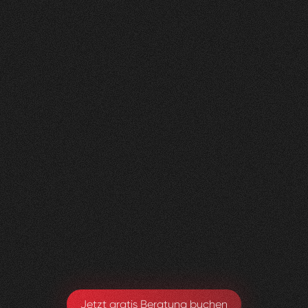
Nachher
FEEDBACK
KLICKS
ANFRAGEN
5
Sterne
350K
200+
+
100
%
+
450
%
+
250
%
Die Zusammenarbeit war in jeder Hinsicht
grossartig - vom Team bis zum Ergebnis! Eine
innovative Agentur, die alle Kundenwünsche
möglich macht.
Yael Meier
Co-Founderin Zeam
Jetzt gratis Beratung buchen