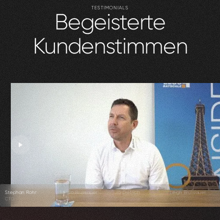
TESTIMONIALS
Begeisterte
Kundenstimmen
Stephan Rohr
Enrico Brülisauer
Jo Dietrich
Leigh Brülisauer
CTO
CEO
Co-Founder
CEO