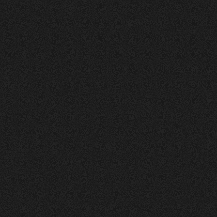
Nachher
FEEDBACK
5
Sterne
+
100
%
Wir die andmore AG sind sehr Zufrieden mit
unserer neuen Webseite. Der Prozess war
strukturiert, und das Design und die Umsetzung
einfach Klasse.
Fran Topalli
Co Founder