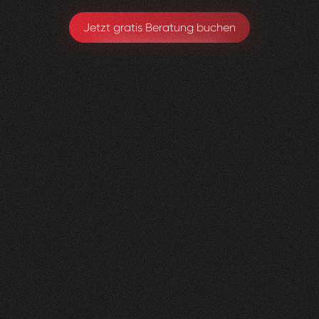
Jetzt gratis Beratung buchen
Lungenliga
0
2
Vorher