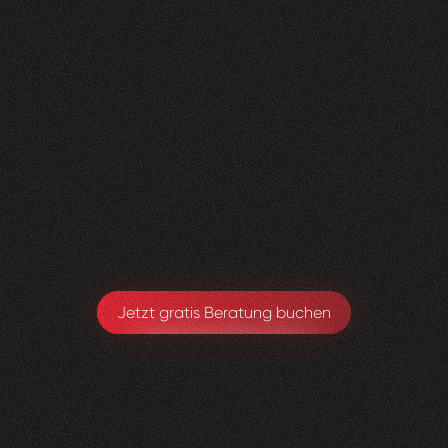
Nachher
FEEDBACK
BESUCHERZAHL
5
Sterne
135
+
100
%
+
110
%
Wir sind sehr zufrieden mit der Umsetzung von
Visioned.
Armando Maspoli
Geschäftsführung
Jetzt gratis Beratung buchen