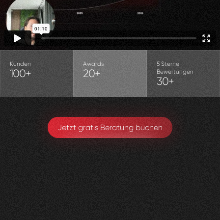
Kunden
Awards
5 Sterne
100+
20+
Bewertungen
30+
Jetzt gratis Beratung buchen