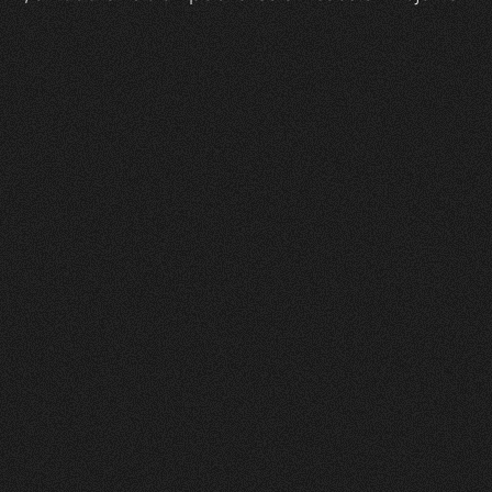
Zeam
0
1
Vorher