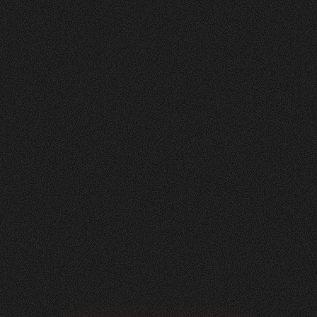
Nachher
FEEDBACK
5
Sterne
+
100
%
Angenehme Zusammenarbeit auf Augenhöhe!
Wir, die Herzig AG Raumdesign, sind sehr
zufrieden mit unserer neuen Website - vielen
Dank.
Nicole Käser
Marketing Managerin