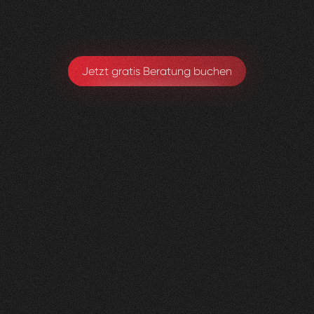
Michael Hirschmann
Chefarzt. Ärztlicher Leiter
Jetzt gratis Beratung buchen
andmore
AG
0
3
Vorher