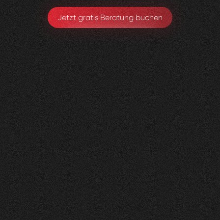
Jetzt gratis Beratung buchen
Gerax
S.A.
0
4
Vorher