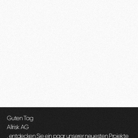
Guten Tag
Allrisk AG
, entdecken Sie ein paar unserer neuesten Projekte