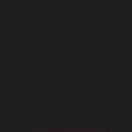
Nachher
FEEDBACK
5
Sterne
+
100
%
Angenehme Zusammenarbeit auf Augenhöhe!
Wir, die Herzig AG Raumdesign, sind sehr
zufrieden mit unserer neuen Website - vielen
Dank.
Nicole Käser
Marketing Managerin