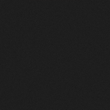
Soltermann
AG
0
4
Vorher