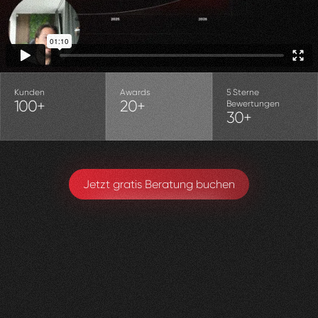
Kunden
Awards
5 Sterne
100+
20+
Bewertungen
30+
Jetzt gratis Beratung buchen