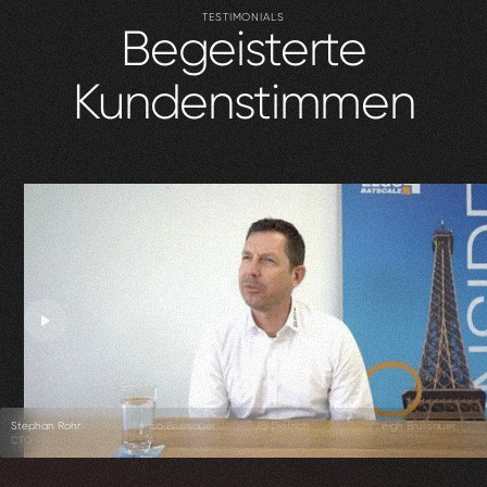
TESTIMONIALS
Begeisterte
Kundenstimmen
Stephan Rohr
Enrico Brülisauer
Jo Dietrich
Leigh Brülisauer
CTO
CEO
Co-Founder
CEO