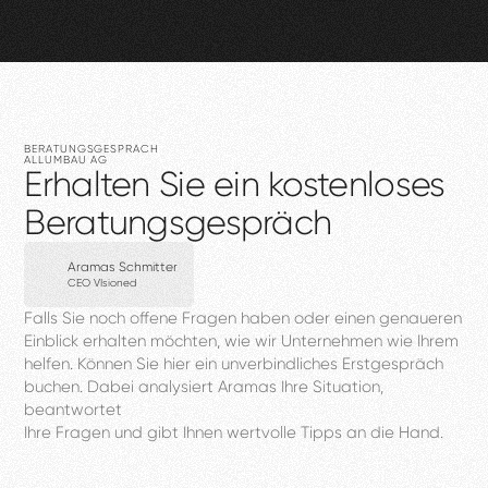
BERATUNGSGESPRÄCH
ALLUMBAU
AG
Erhalten
Sie
ein
kostenloses
Beratungsgespräch
Aramas Schmitter
CEO VIsioned
Falls
Sie
noch
offene
Fragen
haben
oder
einen
genaueren
Einblick
erhalten
möchten,
wie
wir
Unternehmen
wie
Ihrem
helfen.
Können
Sie
hier
ein
unverbindliches
Erstgespräch
buchen.
Dabei
analysiert
Aramas
Ihre
Situation,
beantwortet
Ihre
Fragen
und
gibt
Ihnen
wertvolle
Tipps
an
die
Hand.