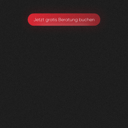
Jetzt gratis Beratung buchen
Herzig
Raumdesign
0
4
Vorher