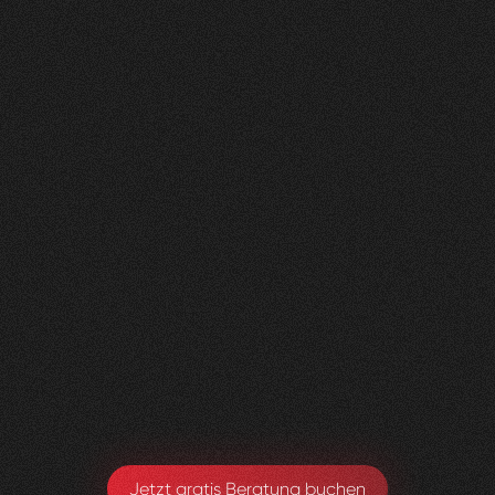
Nachher
FEEDBACK
KLICKS
ANFRAGEN
5
Sterne
350K
200+
+
100
%
+
450
%
+
250
%
Die Zusammenarbeit war in jeder Hinsicht
grossartig - vom Team bis zum Ergebnis! Eine
innovative Agentur, die alle Kundenwünsche
möglich macht.
Yael Meier
Co-Founderin Zeam
Jetzt gratis Beratung buchen