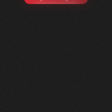
Litag
AG
0
1
Vorher