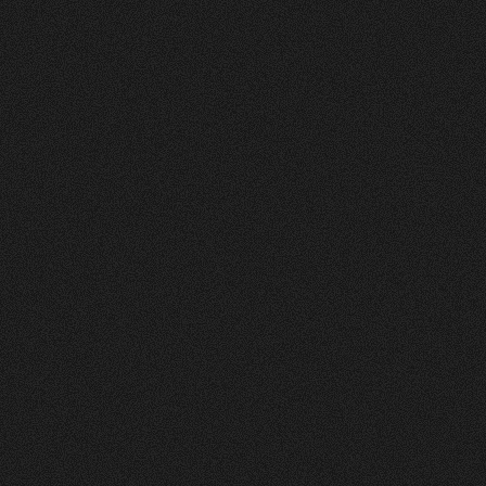
Nachher
FEEDBACK
5
Sterne
+
100
%
Wir die andmore AG sind sehr Zufrieden mit
unserer neuen Webseite. Der Prozess war
strukturiert, und das Design und die Umsetzung
einfach Klasse.
Fran Topalli
Co Founder