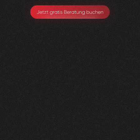
Jetzt gratis Beratung buchen
Lungenliga
0
2
Vorher