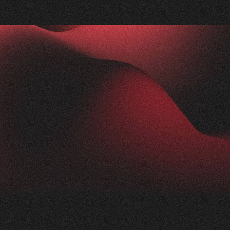
Nachher
FEEDBACK
IMPRESSIONEN
5
Sterne
2.5K
+
100
%
+
250
%
Die Zusammenarbeit mit Visioned war
herausragend. Unser Anliegen wurde blitzschnell
aufgenommen und in kürzester Zeit in die Tat
umgesetzt. Trotz der komplexen Thematik der
Nikotinprävention hat sich das Team schnell
eingearbeitet und ein modernes,
ansprechendes Konzept geliefert. Das Ergebnis:
eine beeindruckende Webseite für unsere
Präventionsarbeit einfachatmenbasel.ch.