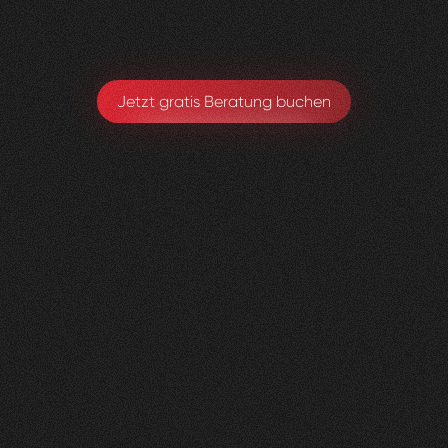
Michael Hirschmann
Chefarzt. Ärztlicher Leiter
Jetzt gratis Beratung buchen
andmore
AG
0
3
Vorher