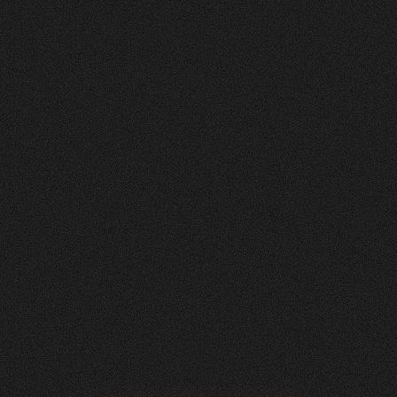
Nachher
FEEDBACK
BESUCHERZAHL
5
Sterne
295
+
100
%
+
229
%
Unsere neue Website ist ein echtes Statement:
modern, klar und auf das Wesentliche fokussiert.
Dank der hervorragenden Zusammenarbeit mit
Visioned konnten wir eine digitale Präsenz
schaffen, die perfekt zu unserem Unternehmen
passt – minimalistisch im Design, maximal in der
Wirkung.
Roger Häfliger
Geschäftsführung