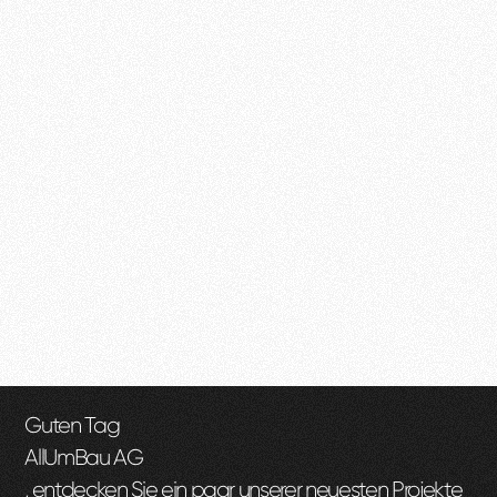
Guten Tag
AllUmBau AG
, entdecken Sie ein paar unserer neuesten Projekte