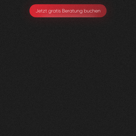
Jetzt gratis Beratung buchen
Gerax
S.A.
0
4
Vorher