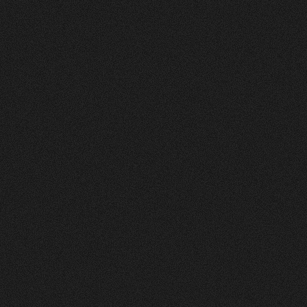
Vorher
Nachher
FEEDBACK
5
Sterne
+
100
%
Die Website sieht toll und sehr ansprechend und
clean aus! Farben gefallen mir gut. Layout auch.