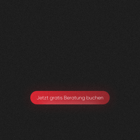
Nachher
FEEDBACK
BESUCHERZAHL
5
Sterne
135
+
100
%
+
110
%
Wir sind sehr zufrieden mit der Umsetzung von
Visioned.
Armando Maspoli
Geschäftsführung
Jetzt gratis Beratung buchen