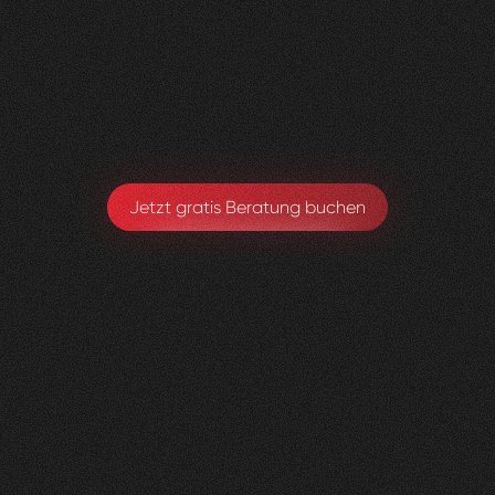
Visioned bringt frischen Wind in jedes Projekt –
absolut empfehlenswert!
Sarah Eichele-Eschmann
Leitung Gesundheitsförderung & Prävention
Jetzt gratis Beratung buchen
Kniedoktor
KSBL
0
3