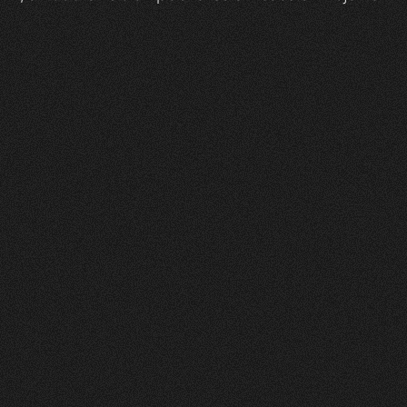
Zeam
0
1
Vorher