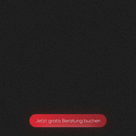
Nachher
FEEDBACK
BESUCHERZAHL
5
Sterne
400
+
100
%
+
200
%
Die neue Website sieht super aus und wir sind
sehr happy, dass alles Zustande gekommen ist.
Toby Ryter
Head of Marketing
Jetzt gratis Beratung buchen