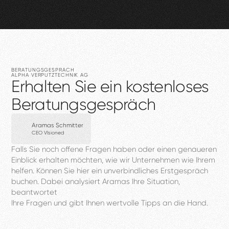
BERATUNGSGESPRÄCH
ALPHA
VERPUTZTECHNIK
AG
Erhalten
Sie
ein
kostenloses
Beratungsgespräch
Aramas Schmitter
CEO VIsioned
Falls
Sie
noch
offene
Fragen
haben
oder
einen
genaueren
Einblick
erhalten
möchten,
wie
wir
Unternehmen
wie
Ihrem
helfen.
Können
Sie
hier
ein
unverbindliches
Erstgespräch
buchen.
Dabei
analysiert
Aramas
Ihre
Situation,
beantwortet
Ihre
Fragen
und
gibt
Ihnen
wertvolle
Tipps
an
die
Hand.