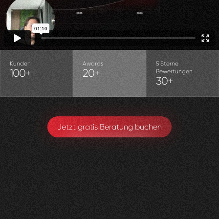
Kunden
Awards
5 Sterne
100+
20+
Bewertungen
30+
Jetzt gratis Beratung buchen