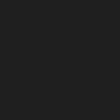
Vorher
Nachher
FEEDBACK
5
Sterne
+
100
%
Die Website sieht toll und sehr ansprechend und
clean aus! Farben gefallen mir gut. Layout auch.