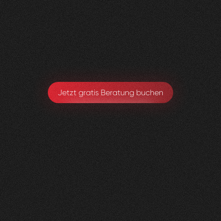
Visioned bringt frischen Wind in jedes Projekt –
absolut empfehlenswert!
Sarah Eichele-Eschmann
Leitung Gesundheitsförderung & Prävention
Jetzt gratis Beratung buchen
Kniedoktor
KSBL
0
3