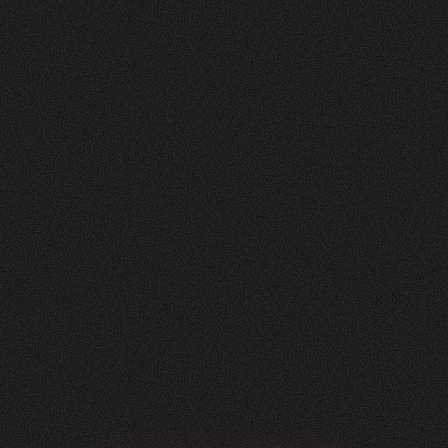
Nachher
FEEDBACK
5
Sterne
+
100
%
Angenehme Zusammenarbeit auf Augenhöhe!
Wir, die Herzig AG Raumdesign, sind sehr
zufrieden mit unserer neuen Website - vielen
Dank.
Nicole Käser
Marketing Managerin