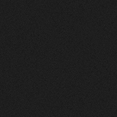
Nachher
FEEDBACK
5
Sterne
+
100
%
Wir die andmore AG sind sehr Zufrieden mit
unserer neuen Webseite. Der Prozess war
strukturiert, und das Design und die Umsetzung
einfach Klasse.
Fran Topalli
Co Founder