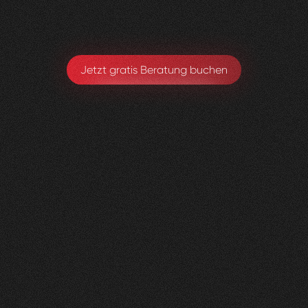
Michael Hirschmann
Chefarzt. Ärztlicher Leiter
Jetzt gratis Beratung buchen
andmore
AG
0
3
Vorher