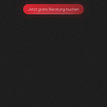
Jetzt gratis Beratung buchen
Lungenliga
0
2
Vorher