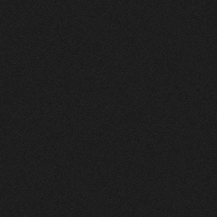
Soltermann
AG
0
4
Vorher