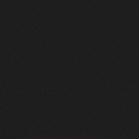
Nachher
FEEDBACK
BESUCHERZAHL
5
Sterne
295
+
100
%
+
229
%
Unsere neue Website ist ein echtes Statement:
modern, klar und auf das Wesentliche fokussiert.
Dank der hervorragenden Zusammenarbeit mit
Visioned konnten wir eine digitale Präsenz
schaffen, die perfekt zu unserem Unternehmen
passt – minimalistisch im Design, maximal in der
Wirkung.
Roger Häfliger
Geschäftsführung