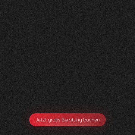
Nachher
FEEDBACK
BESUCHERZAHL
5
Sterne
400
+
100
%
+
200
%
Die neue Website sieht super aus und wir sind
sehr happy, dass alles Zustande gekommen ist.
Toby Ryter
Head of Marketing
Jetzt gratis Beratung buchen