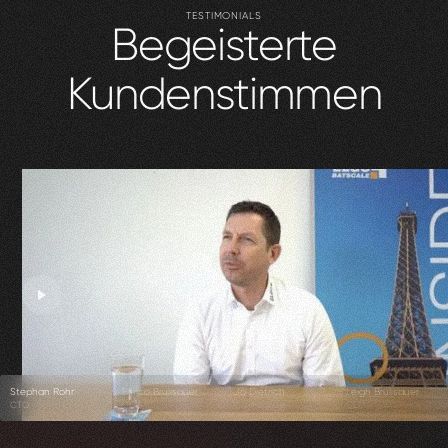
TESTIMONIALS
Begeisterte
Kundenstimmen
Stephan Rohr
Enrico Brülisauer
Jo Dietrich
Leigh Brülisauer
CTO
CEO
Co-Founder
CEO