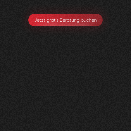
Jetzt gratis Beratung buchen
Herzig
Raumdesign
0
4
Vorher