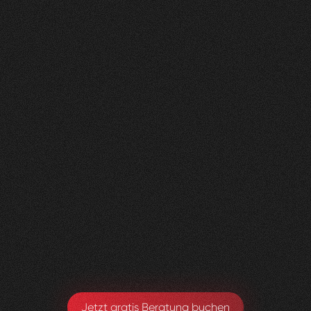
Nachher
FEEDBACK
KLICKS
ANFRAGEN
5
Sterne
350K
200+
+
100
%
+
450
%
+
250
%
Die Zusammenarbeit war in jeder Hinsicht
grossartig - vom Team bis zum Ergebnis! Eine
innovative Agentur, die alle Kundenwünsche
möglich macht.
Yael Meier
Co-Founderin Zeam
Jetzt gratis Beratung buchen