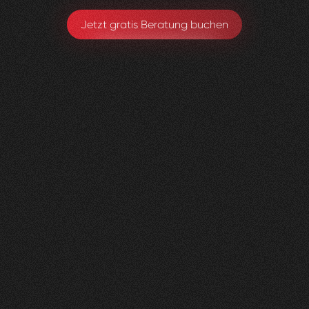
Jetzt gratis Beratung buchen
Gerax
S.A.
0
4
Vorher