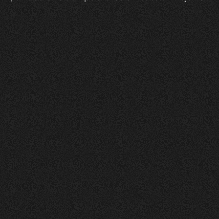
Zeam
0
1
Vorher