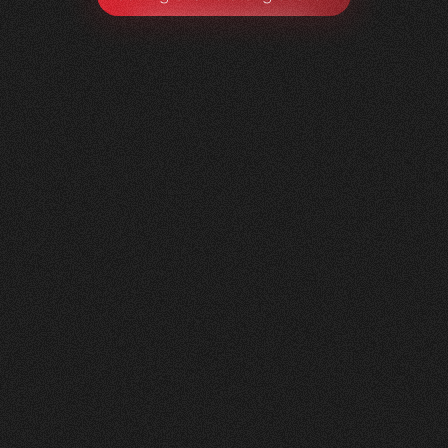
Litag
AG
0
1
Vorher