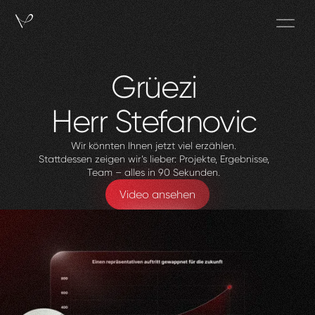
Grüezi
Herr
Stefanovic
Wir könnten Ihnen jetzt viel erzählen.
Stattdessen zeigen wir’s lieber: Projekte, Ergebnisse,
Team – alles in 90 Sekunden.
Video ansehen