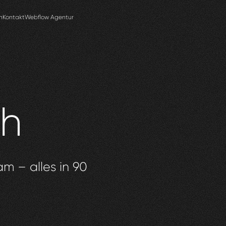
n
Kontakt
Webflow Agentur
h
am – alles in 90