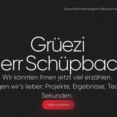
Expertise
Projekte
Agentur
Ressource
Grüezi
err
Schüpbac
Wir könnten Ihnen jetzt viel erzählen.
en wir’s lieber: Projekte, Ergebnisse, Te
Sekunden.
Video ansehen