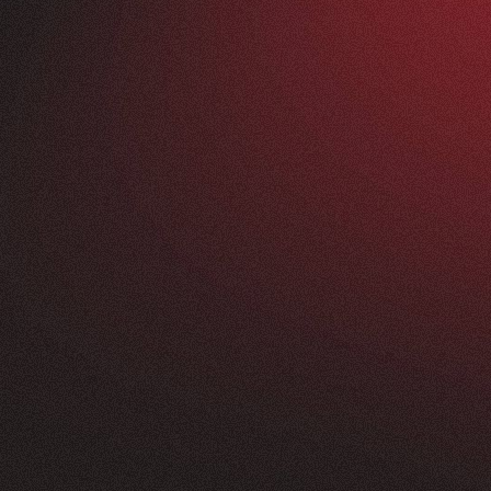
Vorher
ANFRAGEN
FEEDBACK
200+
5
Sterne
+
250
%
+
100
%
rossartig - vom
Unsere neue Website 