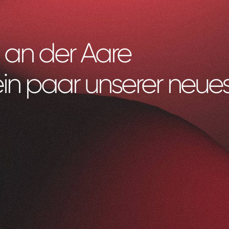
 an der Aare
ein paar unserer neues
Litag
AG