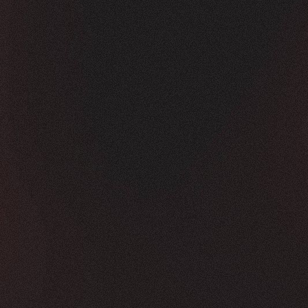
Vorher
Nachher
FEEDBACK
KLICKS
5
Sterne
350K
+
100
%
+
450
%
Die Zusammenarbeit war in jeder Hinsicht g