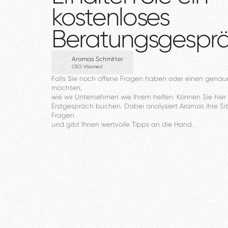
kostenloses
Beratungsgespr
Aramas Schmitter
CEO VIsioned
Falls
Sie
noch
offene
Fragen
haben
oder
einen
genau
möchten,
wie
wir
Unternehmen
wie
Ihrem
helfen.
Können
Sie
hier
Erstgespräch
buchen.
Dabei
analysiert
Aramas
Ihre
Si
Fragen
und
gibt
Ihnen
wertvolle
Tipps
an
die
Hand.