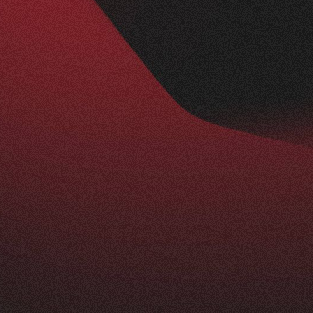
Nachher
BESUCHERZAHL
295
+
229
%
ist ein echtes Statement: modern, klar und