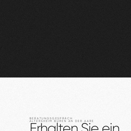
BERATUNGSGESPRÄCH
ALTERSHEIM
BÜREN
AN
DER
AARE
Erhalten
Sie
ein