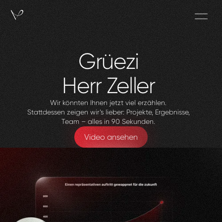
Grüezi
Herr
Zeller
Wir könnten Ihnen jetzt viel erzählen.
Stattdessen zeigen wir’s lieber: Projekte, Ergebnisse,
Team – alles in 90 Sekunden.
Video ansehen