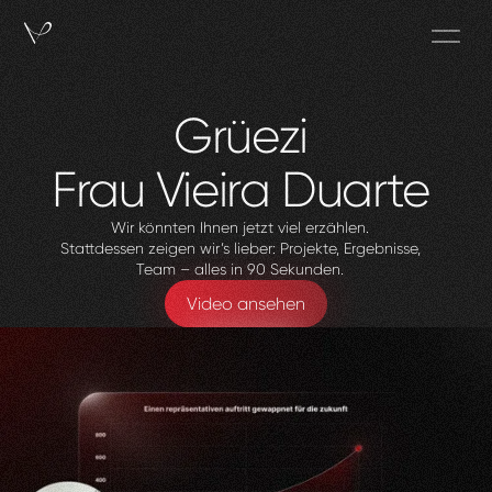
Grüezi
Frau
Vieira Duarte
Wir könnten Ihnen jetzt viel erzählen.
Stattdessen zeigen wir’s lieber: Projekte, Ergebnisse,
Team – alles in 90 Sekunden.
Video ansehen