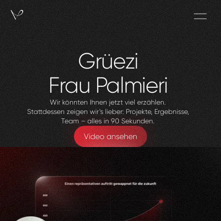
Grüezi
Frau
Palmieri
Wir könnten Ihnen jetzt viel erzählen.
Stattdessen zeigen wir’s lieber: Projekte, Ergebnisse,
Team – alles in 90 Sekunden.
Video ansehen