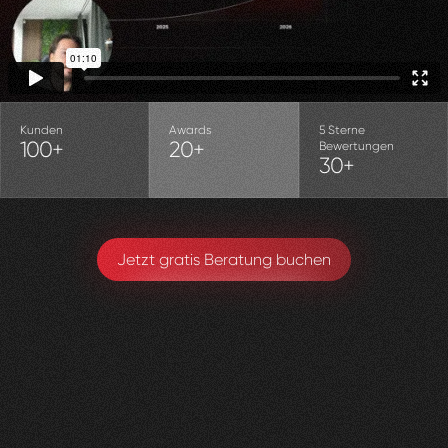
Kunden
Awards
5 Sterne
100+
20+
Bewertungen
30+
Jetzt gratis Beratung buchen