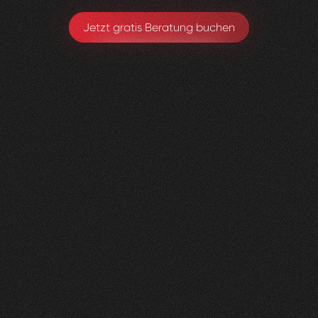
Jetzt gratis Beratung buchen
Lungenliga
0
2
Vorher