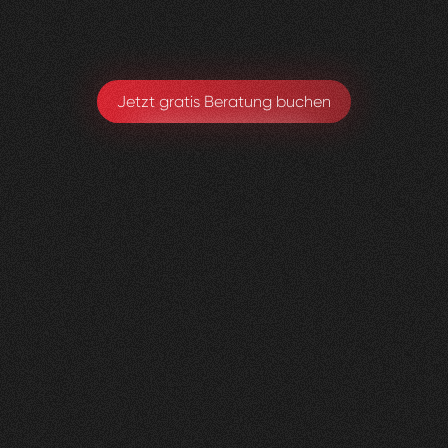
Michael Hirschmann
Chefarzt. Ärztlicher Leiter
Jetzt gratis Beratung buchen
andmore
AG
0
3
Vorher