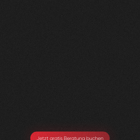
Nachher
FEEDBACK
KLICKS
ANFRAGEN
5
Sterne
350K
200+
+
100
%
+
450
%
+
250
%
Die Zusammenarbeit war in jeder Hinsicht
grossartig - vom Team bis zum Ergebnis! Eine
innovative Agentur, die alle Kundenwünsche
möglich macht.
Yael Meier
Co-Founderin Zeam
Jetzt gratis Beratung buchen