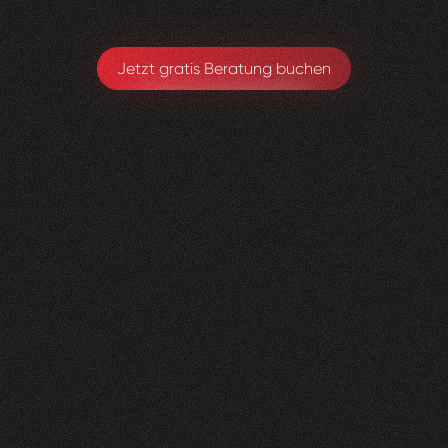
Jetzt gratis Beratung buchen
Herzig
Raumdesign
0
4
Vorher