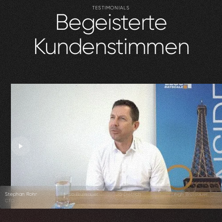
TESTIMONIALS
Begeisterte
Kundenstimmen
Stephan Rohr
Enrico Brülisauer
Jo Dietrich
Leigh Brülisauer
CTO
CEO
Co-Founder
CEO