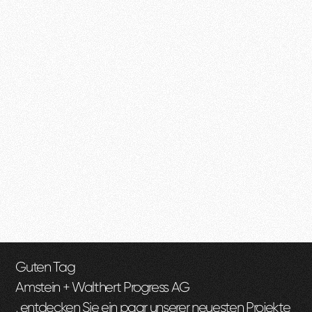
Guten Tag
Amstein + Walthert Progress AG
, entdecken Sie ein paar unserer neuesten Projekte