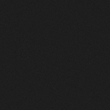
Soltermann
AG
0
4
Vorher