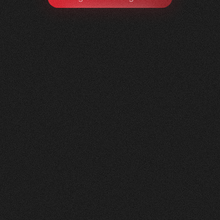
Litag
AG
0
1
Vorher