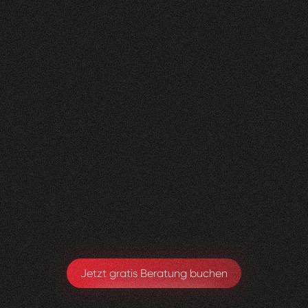
Nachher
FEEDBACK
BESUCHERZAHL
5
Sterne
400
+
100
%
+
200
%
Die neue Website sieht super aus und wir sind
sehr happy, dass alles Zustande gekommen ist.
Toby Ryter
Head of Marketing
Jetzt gratis Beratung buchen