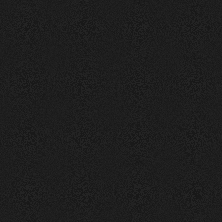
Nachher
FEEDBACK
5
Sterne
+
100
%
Wir die andmore AG sind sehr Zufrieden mit
unserer neuen Webseite. Der Prozess war
strukturiert, und das Design und die Umsetzung
einfach Klasse.
Fran Topalli
Co Founder