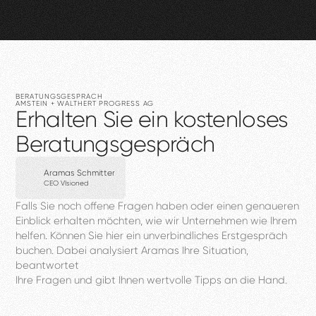
BERATUNGSGESPRÄCH
AMSTEIN
+
WALTHERT
PROGRESS
AG
Erhalten
Sie
ein
kostenloses
Beratungsgespräch
Aramas Schmitter
CEO VIsioned
Falls
Sie
noch
offene
Fragen
haben
oder
einen
genaueren
Einblick
erhalten
möchten,
wie
wir
Unternehmen
wie
Ihrem
helfen.
Können
Sie
hier
ein
unverbindliches
Erstgespräch
buchen.
Dabei
analysiert
Aramas
Ihre
Situation,
beantwortet
Ihre
Fragen
und
gibt
Ihnen
wertvolle
Tipps
an
die
Hand.