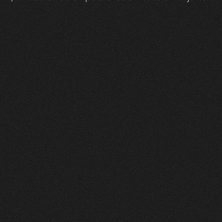
Zeam
0
1
Vorher