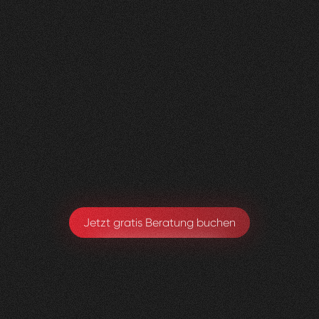
Nachher
FEEDBACK
BESUCHERZAHL
5
Sterne
135
+
100
%
+
110
%
Wir sind sehr zufrieden mit der Umsetzung von
Visioned.
Armando Maspoli
Geschäftsführung
Jetzt gratis Beratung buchen