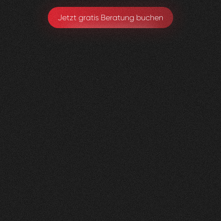
Jetzt gratis Beratung buchen
Gerax
S.A.
0
4
Vorher