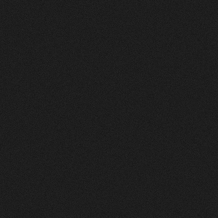
Vorher
Nachher
FEEDBACK
5
Sterne
+
100
%
Die Website sieht toll und sehr ansprechend und
clean aus! Farben gefallen mir gut. Layout auch.