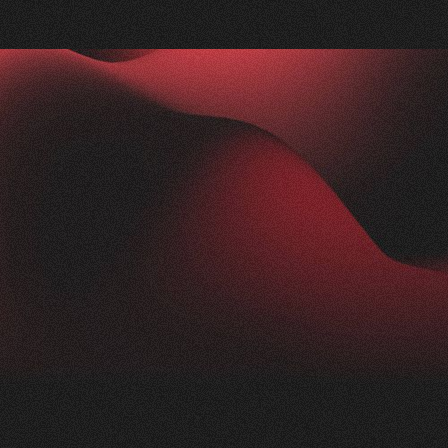
Nachher
FEEDBACK
IMPRESSIONEN
5
Sterne
2.5K
+
100
%
+
250
%
Die Zusammenarbeit mit Visioned war
herausragend. Unser Anliegen wurde blitzschnell
aufgenommen und in kürzester Zeit in die Tat
umgesetzt. Trotz der komplexen Thematik der
Nikotinprävention hat sich das Team schnell
eingearbeitet und ein modernes,
ansprechendes Konzept geliefert. Das Ergebnis:
eine beeindruckende Webseite für unsere
Präventionsarbeit einfachatmenbasel.ch.