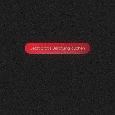
Visioned bringt frischen Wind in jedes Projekt –
absolut empfehlenswert!
Sarah Eichele-Eschmann
Leitung Gesundheitsförderung & Prävention
Jetzt gratis Beratung buchen
Kniedoktor
KSBL
0
3