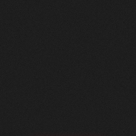
Nachher
FEEDBACK
BESUCHERZAHL
5
Sterne
295
+
100
%
+
229
%
Unsere neue Website ist ein echtes Statement:
modern, klar und auf das Wesentliche fokussiert.
Dank der hervorragenden Zusammenarbeit mit
Visioned konnten wir eine digitale Präsenz
schaffen, die perfekt zu unserem Unternehmen
passt – minimalistisch im Design, maximal in der
Wirkung.
Roger Häfliger
Geschäftsführung