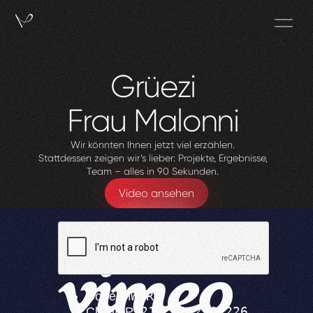
Grüezi
Frau
Malonni
Wir könnten Ihnen jetzt viel erzählen.
Stattdessen zeigen wir’s lieber: Projekte, Ergebnisse,
Team – alles in 90 Sekunden.
Video ansehen