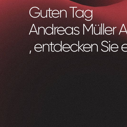
Guten Tag
Andreas Müller A
, entdecken Sie 
Zeam
0
1