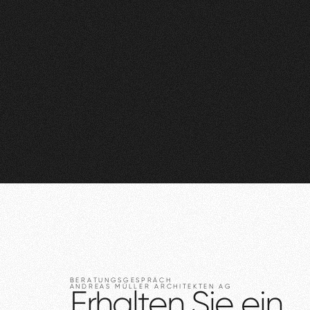
BERATUNGSGESPRÄCH
ANDREAS
MÜLLER
ARCHITEKTEN
AG
Erhalten
Sie
ein