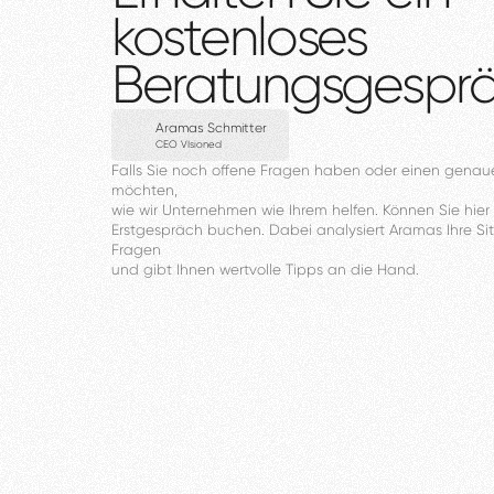
kostenloses
Beratungsgespr
Aramas Schmitter
CEO VIsioned
Falls
Sie
noch
offene
Fragen
haben
oder
einen
genau
möchten,
wie
wir
Unternehmen
wie
Ihrem
helfen.
Können
Sie
hier
Erstgespräch
buchen.
Dabei
analysiert
Aramas
Ihre
Si
Fragen
und
gibt
Ihnen
wertvolle
Tipps
an
die
Hand.