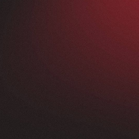
Vorher
ANFRAGEN
FEEDBACK
200+
5
Sterne
+
250
%
+
100
%
rossartig - vom
Unsere neue Website 