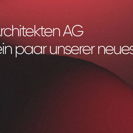
rchitekten AG
ein paar unserer neues
Litag
AG