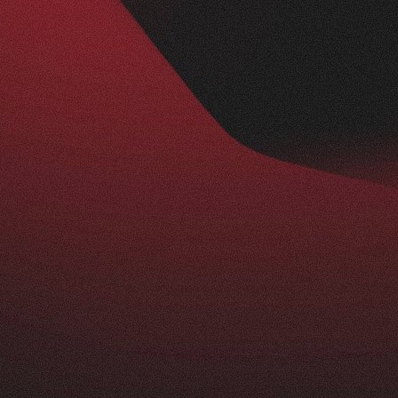
Nachher
BESUCHERZAHL
295
+
229
%
ist ein echtes Statement: modern, klar und