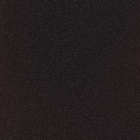
Vorher
Nachher
FEEDBACK
KLICKS
5
Sterne
350K
+
100
%
+
450
%
Die Zusammenarbeit war in jeder Hinsicht g