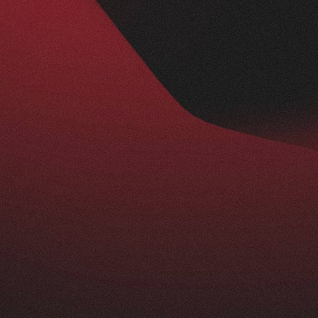
Nachher
BESUCHERZAHL
295
+
229
%
ist ein echtes Statement: modern, klar und