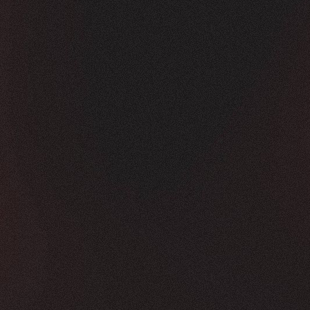
Vorher
Nachher
FEEDBACK
KLICKS
5
Sterne
350K
+
100
%
+
450
%
Die Zusammenarbeit war in jeder Hinsicht g