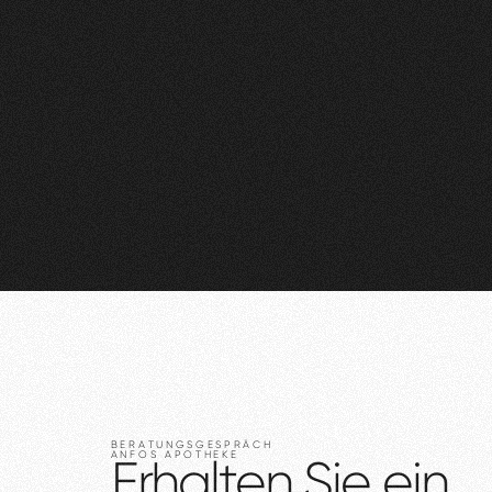
BERATUNGSGESPRÄCH
ANFOS
APOTHEKE
Erhalten
Sie
ein