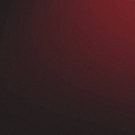
Vorher
ANFRAGEN
FEEDBACK
200+
5
Sterne
+
250
%
+
100
%
rossartig - vom
Unsere neue Website 