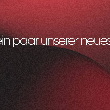
ein paar unserer neues
Litag
AG