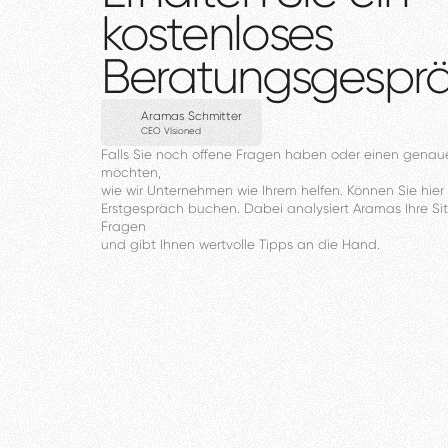
kostenloses
Beratungsgespr
Aramas Schmitter
CEO VIsioned
Falls
Sie
noch
offene
Fragen
haben
oder
einen
genau
möchten,
wie
wir
Unternehmen
wie
Ihrem
helfen.
Können
Sie
hier
Erstgespräch
buchen.
Dabei
analysiert
Aramas
Ihre
Si
Fragen
und
gibt
Ihnen
wertvolle
Tipps
an
die
Hand.