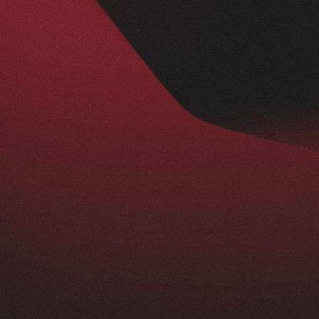
Nachher
BESUCHERZAHL
295
+
229
%
ist ein echtes Statement: modern, klar und