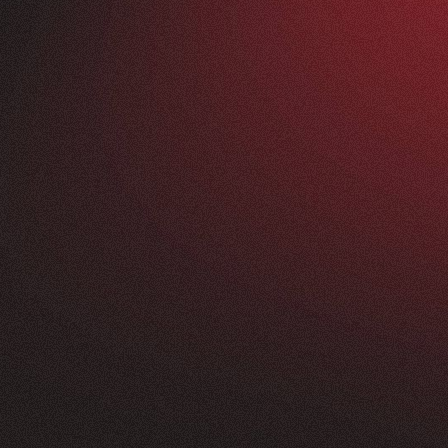
Vorher
ANFRAGEN
FEEDBACK
200+
5
Sterne
+
250
%
+
100
%
rossartig - vom
Unsere neue Website 