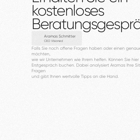
kostenloses
Beratungsgespr
Aramas Schmitter
CEO VIsioned
Falls
Sie
noch
offene
Fragen
haben
oder
einen
genau
möchten,
wie
wir
Unternehmen
wie
Ihrem
helfen.
Können
Sie
hier
Erstgespräch
buchen.
Dabei
analysiert
Aramas
Ihre
Si
Fragen
und
gibt
Ihnen
wertvolle
Tipps
an
die
Hand.