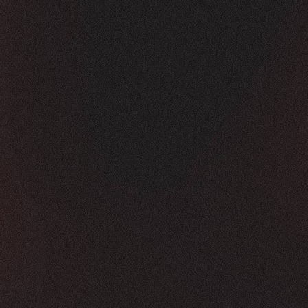
Vorher
Nachher
FEEDBACK
KLICKS
5
Sterne
350K
+
100
%
+
450
%
Die Zusammenarbeit war in jeder Hinsicht g