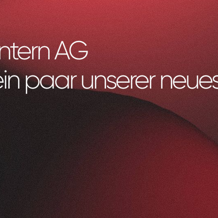
ntern AG
ein paar unserer neues
Litag
AG