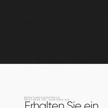
BERATUNGSGESPRÄCH
APOTHEKE
DR.
GUNTERN
AG
Erhalten
Sie
ein