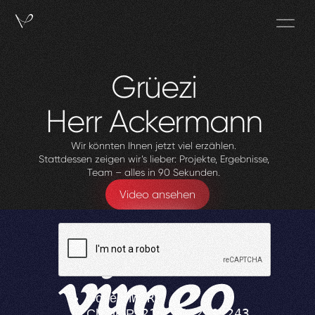
Grüezi
Herr
Ackermann
Wir könnten Ihnen jetzt viel erzählen.
Stattdessen zeigen wir’s lieber: Projekte, Ergebnisse,
Team – alles in 90 Sekunden.
Video ansehen