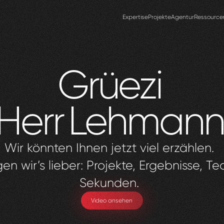
Expertise
Projekte
Agentur
Ressource
Grüezi
Herr
Lehmann
Wir könnten Ihnen jetzt viel erzählen.
en wir’s lieber: Projekte, Ergebnisse, Te
Sekunden.
Video ansehen