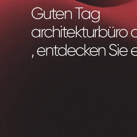
Guten Tag
architekturbür
, entdecken Sie 
Zeam
0
1