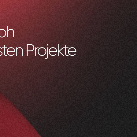
bh
ten Projekte
0
1