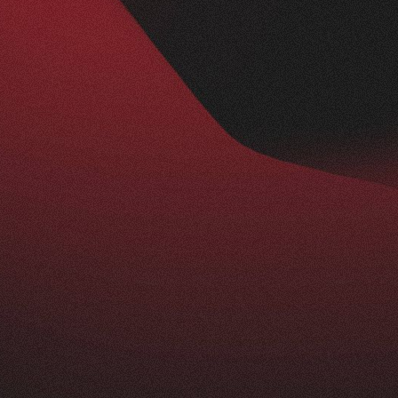
Nachher
BESUCHERZAHL
295
+
229
%
ist ein echtes Statement: modern, klar und