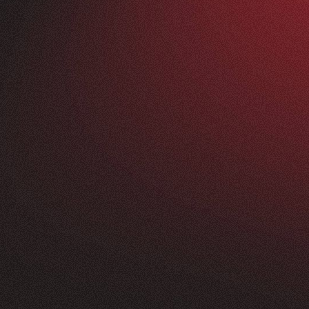
Vorher
ANFRAGEN
FEEDBACK
200+
5
Sterne
+
250
%
+
100
%
rossartig - vom
Unsere neue Website 