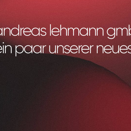
o andreas lehmann gm
ein paar unserer neues
Litag
AG