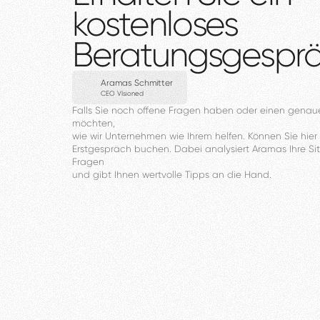
kostenloses
Beratungsgespr
Aramas Schmitter
CEO VIsioned
Falls
Sie
noch
offene
Fragen
haben
oder
einen
genau
möchten,
wie
wir
Unternehmen
wie
Ihrem
helfen.
Können
Sie
hier
Erstgespräch
buchen.
Dabei
analysiert
Aramas
Ihre
Si
Fragen
und
gibt
Ihnen
wertvolle
Tipps
an
die
Hand.