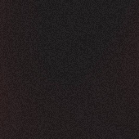
Vorher
Nachher
FEEDBACK
KLICKS
5
Sterne
350K
+
100
%
+
450
%
Die Zusammenarbeit war in jeder Hinsicht g