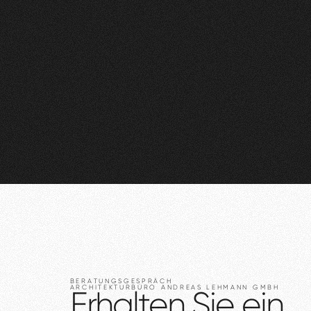
BERATUNGSGESPRÄCH
ARCHITEKTURBÜRO
ANDREAS
LEHMANN
GMBH
Erhalten
Sie
ein