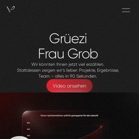
Grüezi
Frau
Grob
Wir könnten Ihnen jetzt viel erzählen.
Stattdessen zeigen wir’s lieber: Projekte, Ergebnisse,
Team – alles in 90 Sekunden.
Video ansehen