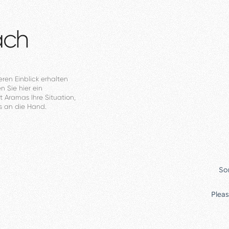
äch
eren
Einblick
erhalten
en
Sie
hier
ein
t
Aramas
Ihre
Situation,
s
an
die
Hand.