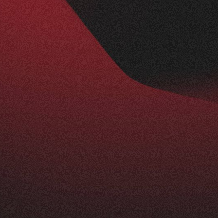
Nachher
BESUCHERZAHL
295
+
229
%
ist ein echtes Statement: modern, klar und