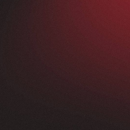
Vorher
ANFRAGEN
FEEDBACK
200+
5
Sterne
+
250
%
+
100
%
rossartig - vom
Unsere neue Website 