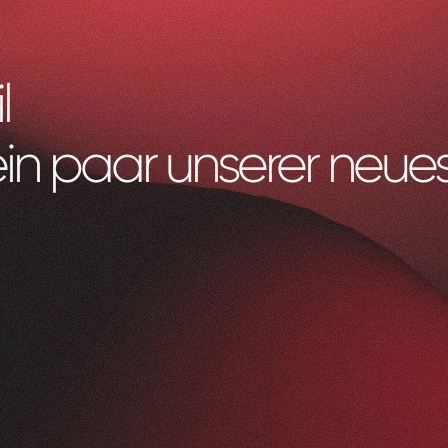
l
ein paar unserer neues
Litag
AG