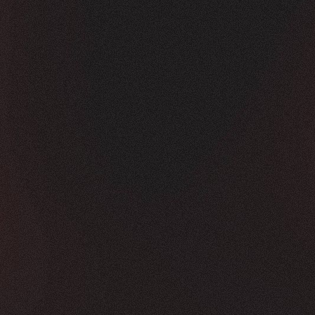
Vorher
Nachher
FEEDBACK
KLICKS
5
Sterne
350K
+
100
%
+
450
%
Die Zusammenarbeit war in jeder Hinsicht g