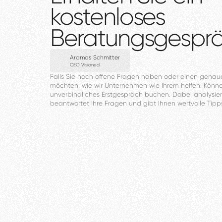
kostenloses
Beratungsgespr
Aramas Schmitter
CEO VIsioned
Falls
Sie
noch
offene
Fragen
haben
oder
einen
genau
möchten,
wie
wir
Unternehmen
wie
Ihrem
helfen.
Könn
unverbindliches
Erstgespräch
buchen.
Dabei
analysier
beantwortet
Ihre
Fragen
und
gibt
Ihnen
wertvolle
Tipp