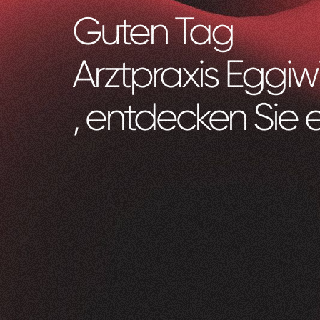
Guten Tag
Arztpraxis Eggiwi
, entdecken Sie 
Zeam
0
1