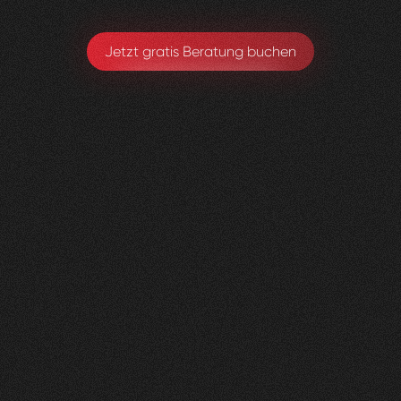
Jetzt gratis Beratung buchen
Gerax
S.A.
0
4
Vorher