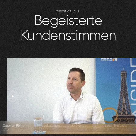
TESTIMONIALS
Begeisterte
Kundenstimmen
Stephan Rohr
Enrico Brülisauer
Jo Dietrich
Leigh Brülisauer
CTO
CEO
Co-Founder
CEO