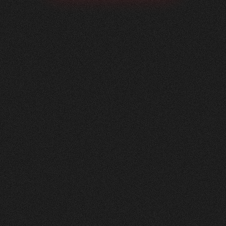
Soltermann
AG
0
4
Vorher