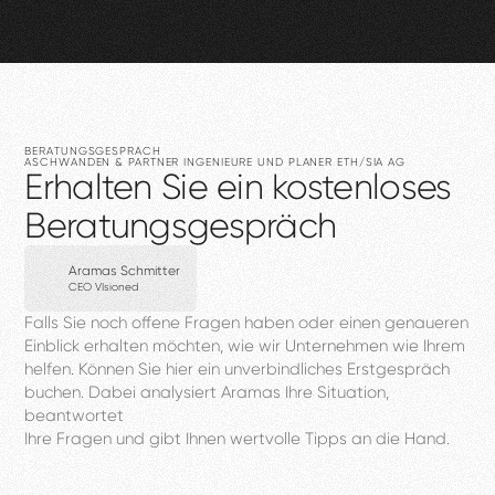
BERATUNGSGESPRÄCH
ASCHWANDEN
&
PARTNER
INGENIEURE
UND
PLANER
ETH/SIA
AG
Erhalten
Sie
ein
kostenloses
Beratungsgespräch
Aramas Schmitter
CEO VIsioned
Falls
Sie
noch
offene
Fragen
haben
oder
einen
genaueren
Einblick
erhalten
möchten,
wie
wir
Unternehmen
wie
Ihrem
helfen.
Können
Sie
hier
ein
unverbindliches
Erstgespräch
buchen.
Dabei
analysiert
Aramas
Ihre
Situation,
beantwortet
Ihre
Fragen
und
gibt
Ihnen
wertvolle
Tipps
an
die
Hand.