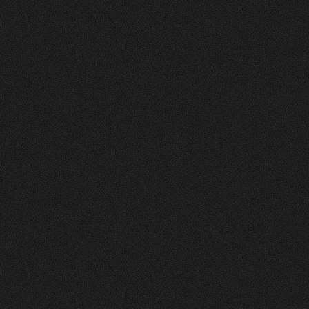
Nachher
FEEDBACK
5
Sterne
+
100
%
Angenehme Zusammenarbeit auf Augenhöhe!
Wir, die Herzig AG Raumdesign, sind sehr
zufrieden mit unserer neuen Website - vielen
Dank.
Nicole Käser
Marketing Managerin