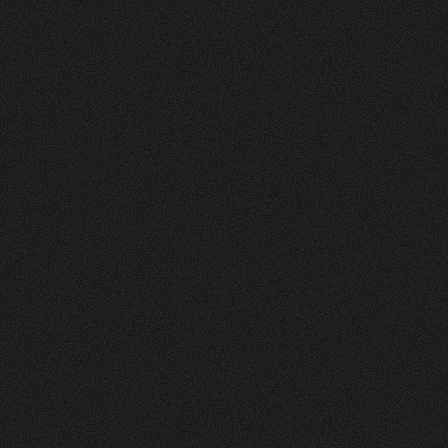
Nachher
FEEDBACK
BESUCHERZAHL
5
Sterne
295
+
100
%
+
229
%
Unsere neue Website ist ein echtes Statement:
modern, klar und auf das Wesentliche fokussiert.
Dank der hervorragenden Zusammenarbeit mit
Visioned konnten wir eine digitale Präsenz
schaffen, die perfekt zu unserem Unternehmen
passt – minimalistisch im Design, maximal in der
Wirkung.
Roger Häfliger
Geschäftsführung