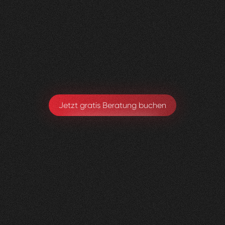
Präventionsarbeit einfachatmenbasel.ch.
Visioned bringt frischen Wind in jedes Projekt –
absolut empfehlenswert!
Sarah Eichele-Eschmann
Leitung Gesundheitsförderung & Prävention
Jetzt gratis Beratung buchen
Kniedoktor
KSBL
0
3