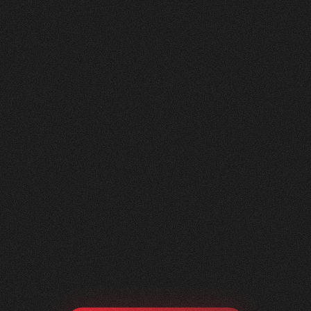
Nachher
FEEDBACK
KLICKS
ANFRAGEN
5
Sterne
350K
200+
+
100
%
+
450
%
+
250
%
Die Zusammenarbeit war in jeder Hinsicht
grossartig - vom Team bis zum Ergebnis! Eine
innovative Agentur, die alle Kundenwünsche
möglich macht.
Yael Meier
Co-Founderin Zeam