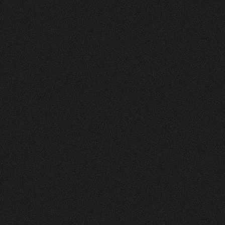
Nachher
FEEDBACK
5
Sterne
+
100
%
Wir die andmore AG sind sehr Zufrieden mit
unserer neuen Webseite. Der Prozess war
strukturiert, und das Design und die Umsetzung
einfach Klasse.
Fran Topalli