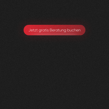
Michael Hirschmann
Chefarzt. Ärztlicher Leiter
Jetzt gratis Beratung buchen
andmore
AG
0
3
Vorher