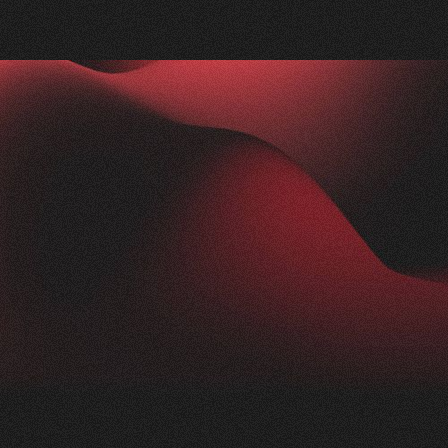
Nachher
FEEDBACK
IMPRESSIONEN
5
Sterne
2.5K
+
100
%
+
250
%
Die Zusammenarbeit mit Visioned war
herausragend. Unser Anliegen wurde blitzschnell
aufgenommen und in kürzester Zeit in die Tat
umgesetzt. Trotz der komplexen Thematik der
Nikotinprävention hat sich das Team schnell
eingearbeitet und ein modernes,
ansprechendes Konzept geliefert. Das Ergebnis:
eine beeindruckende Webseite für unsere