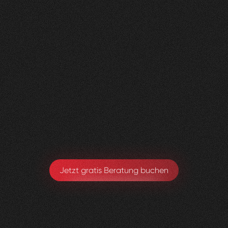
Nachher
FEEDBACK
BESUCHERZAHL
5
Sterne
135
+
100
%
+
110
%
Wir sind sehr zufrieden mit der Umsetzung von
Visioned.
Armando Maspoli
Geschäftsführung
Jetzt gratis Beratung buchen