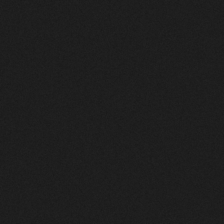
Vorher
Nachher
FEEDBACK
5
Sterne
+
100
%
Die Website sieht toll und sehr ansprechend und
clean aus! Farben gefallen mir gut. Layout auch.