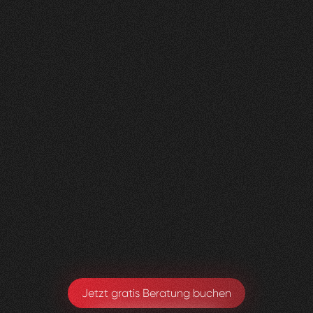
Nachher
FEEDBACK
BESUCHERZAHL
5
Sterne
400
+
100
%
+
200
%
Die neue Website sieht super aus und wir sind
sehr happy, dass alles Zustande gekommen ist.
Toby Ryter
Head of Marketing
Jetzt gratis Beratung buchen