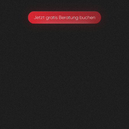
Jetzt gratis Beratung buchen
Lungenliga
0
2
Vorher