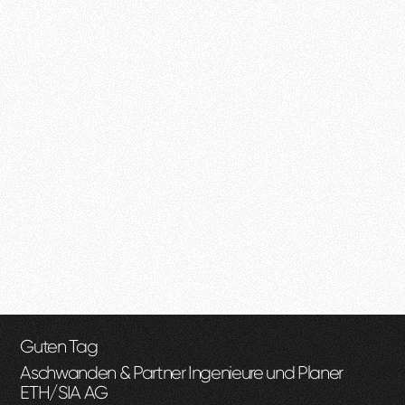
Guten Tag
Aschwanden & Partner Ingenieure und Planer
ETH/SIA AG