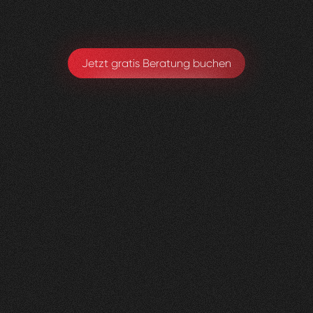
Co Founder
Jetzt gratis Beratung buchen
Herzig
Raumdesign
0
4
Vorher