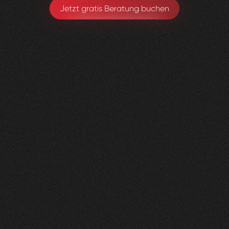
Jetzt gratis Beratung buchen
Litag
AG
0
1
Vorher