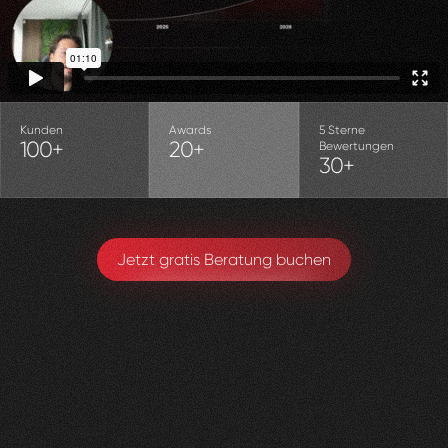
Kunden
Awards
5 Sterne
100+
20+
Bewertungen
30+
Jetzt gratis Beratung buchen