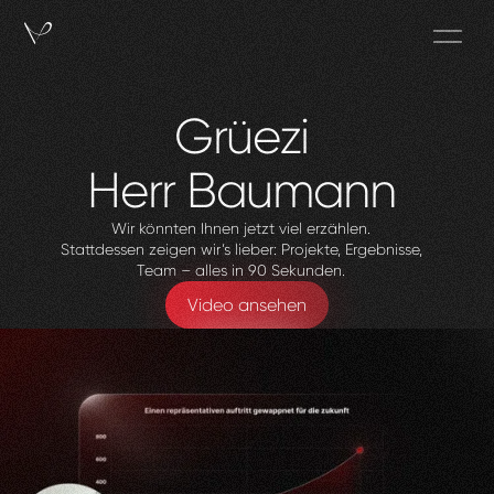
Grüezi
Herr
Baumann
Wir könnten Ihnen jetzt viel erzählen.
Stattdessen zeigen wir’s lieber: Projekte, Ergebnisse,
Team – alles in 90 Sekunden.
Video ansehen