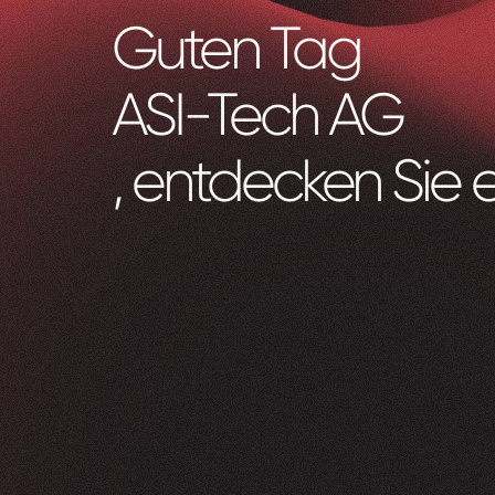
Guten Tag
ASI-Tech AG
, entdecken Sie 
Zeam
0
1