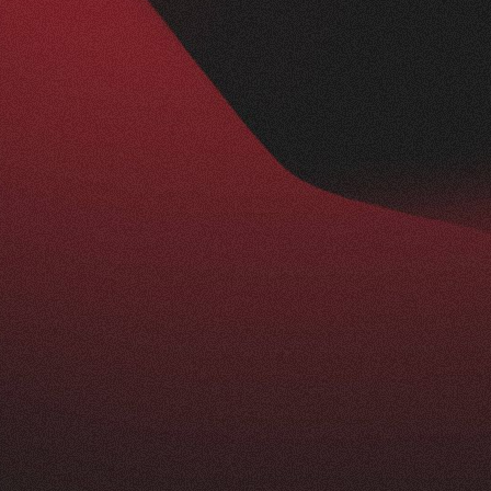
Nachher
BESUCHERZAHL
295
+
229
%
ist ein echtes Statement: modern, klar und