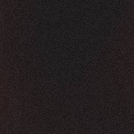
Vorher
Nachher
FEEDBACK
KLICKS
5
Sterne
350K
+
100
%
+
450
%
Die Zusammenarbeit war in jeder Hinsicht g