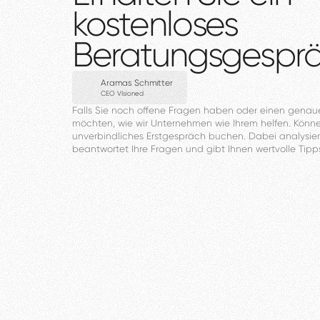
kostenloses
Beratungsgespr
Aramas Schmitter
CEO VIsioned
Falls
Sie
noch
offene
Fragen
haben
oder
einen
genau
möchten,
wie
wir
Unternehmen
wie
Ihrem
helfen.
Könn
unverbindliches
Erstgespräch
buchen.
Dabei
analysier
beantwortet
Ihre
Fragen
und
gibt
Ihnen
wertvolle
Tipp