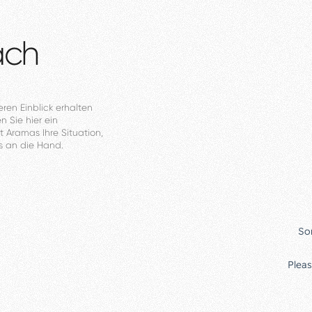
äch
eren
Einblick
erhalten
en
Sie
hier
ein
t
Aramas
Ihre
Situation,
s
an
die
Hand.