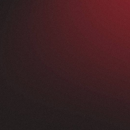
Vorher
ANFRAGEN
FEEDBACK
200+
5
Sterne
+
250
%
+
100
%
rossartig - vom
Unsere neue Website 