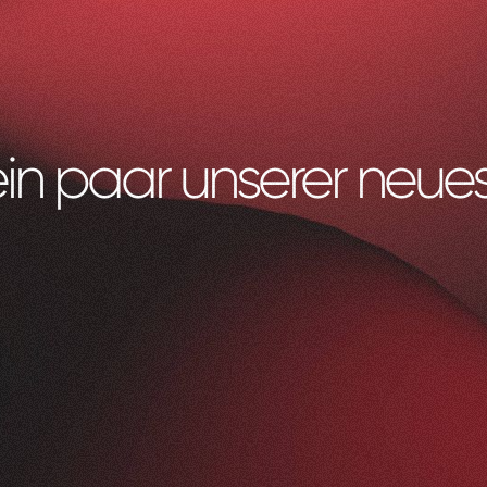
ein paar unserer neues
Litag
AG