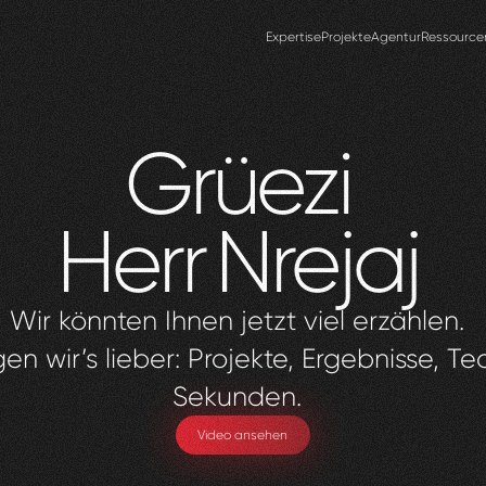
Expertise
Projekte
Agentur
Ressource
Grüezi
Herr
Nrejaj
Wir könnten Ihnen jetzt viel erzählen.
en wir’s lieber: Projekte, Ergebnisse, Te
Sekunden.
Video ansehen