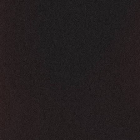
Vorher
Nachher
FEEDBACK
KLICKS
5
Sterne
350K
+
100
%
+
450
%
Die Zusammenarbeit war in jeder Hinsicht g