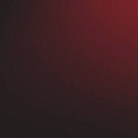
Vorher
ANFRAGEN
FEEDBACK
200+
5
Sterne
+
250
%
+
100
%
rossartig - vom
Unsere neue Website 