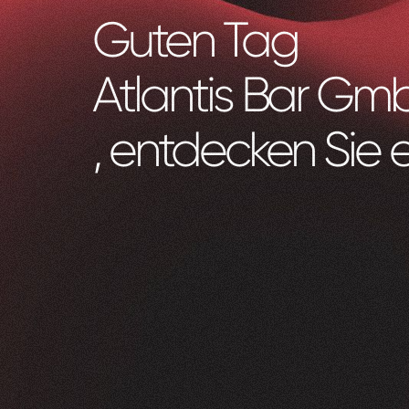
Guten Tag
Atlantis Bar Gm
, entdecken Sie 
Zeam
0
1