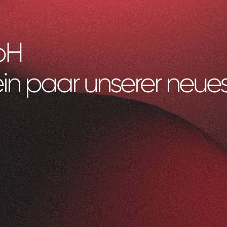
bH
ein paar unserer neues
Litag
AG