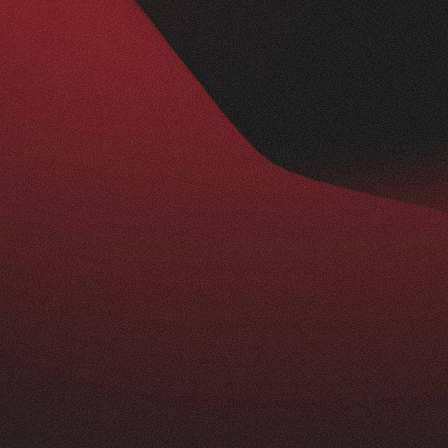
Nachher
BESUCHERZAHL
295
+
229
%
ist ein echtes Statement: modern, klar und