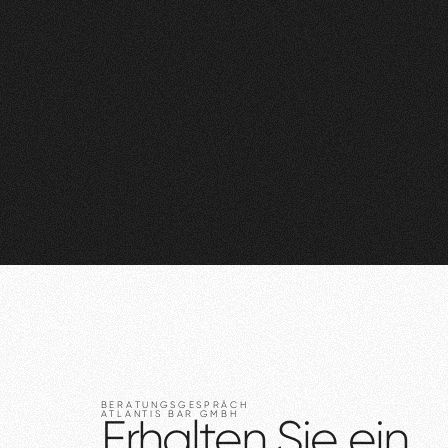
BERATUNGSGESPRÄCH
ATLANTIS
BAR
GMBH
Erhalten
Sie
ein