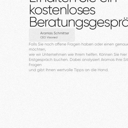
kostenloses
Beratungsgespr
Aramas Schmitter
CEO VIsioned
Falls
Sie
noch
offene
Fragen
haben
oder
einen
genau
möchten,
wie
wir
Unternehmen
wie
Ihrem
helfen.
Können
Sie
hier
Erstgespräch
buchen.
Dabei
analysiert
Aramas
Ihre
Si
Fragen
und
gibt
Ihnen
wertvolle
Tipps
an
die
Hand.