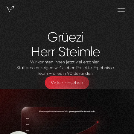
Grüezi
Herr
Steimle
Wir könnten Ihnen jetzt viel erzählen.
Stattdessen zeigen wir’s lieber: Projekte, Ergebnisse,
Team – alles in 90 Sekunden.
Video ansehen