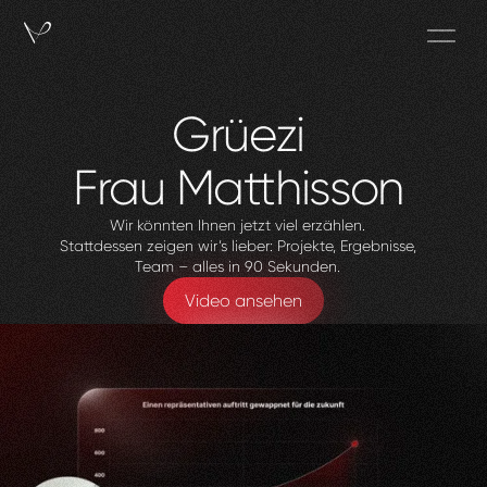
Grüezi
Frau
Matthisson
Wir könnten Ihnen jetzt viel erzählen.
Stattdessen zeigen wir’s lieber: Projekte, Ergebnisse,
Team – alles in 90 Sekunden.
Video ansehen