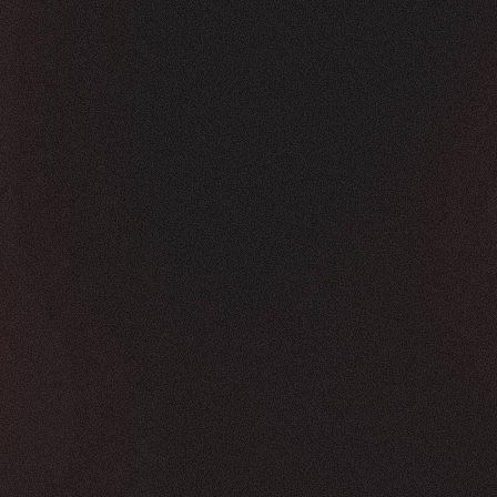
Vorher
Nachher
FEEDBACK
KLICKS
5
Sterne
350K
+
100
%
+
450
%
Die Zusammenarbeit war in jeder Hinsicht g