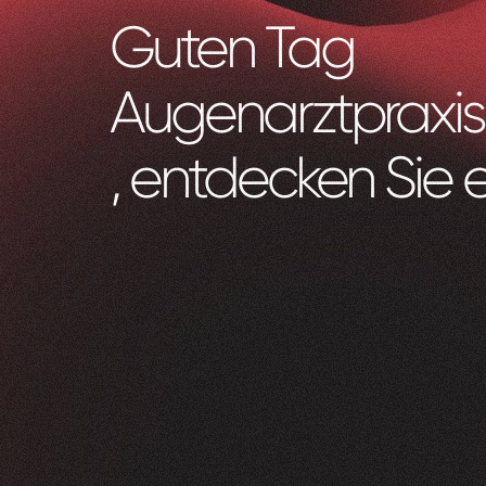
Guten Tag
Augenarztpraxis 
, entdecken Sie 
Zeam
0
1