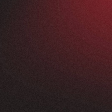
Vorher
ANFRAGEN
FEEDBACK
200+
5
Sterne
+
250
%
+
100
%
rossartig - vom
Unsere neue Website 