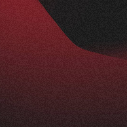
Nachher
BESUCHERZAHL
295
+
229
%
ist ein echtes Statement: modern, klar und