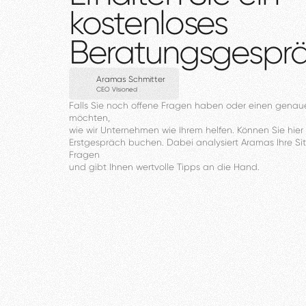
kostenloses
Beratungsgespr
Aramas Schmitter
CEO VIsioned
Falls
Sie
noch
offene
Fragen
haben
oder
einen
genau
möchten,
wie
wir
Unternehmen
wie
Ihrem
helfen.
Können
Sie
hier
Erstgespräch
buchen.
Dabei
analysiert
Aramas
Ihre
Si
Fragen
und
gibt
Ihnen
wertvolle
Tipps
an
die
Hand.