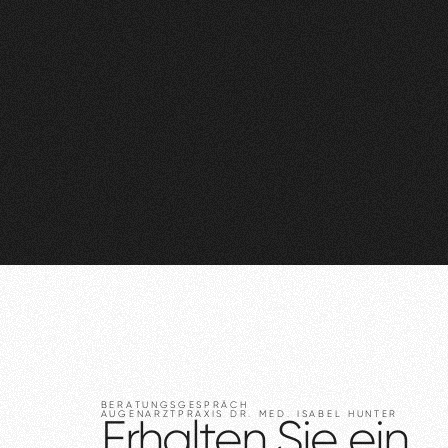
BERATUNGSGESPRÄCH
AUGENARZTPRAXIS
DR.
MED.
ISABEL
HUNTER
Erhalten
Sie
ein