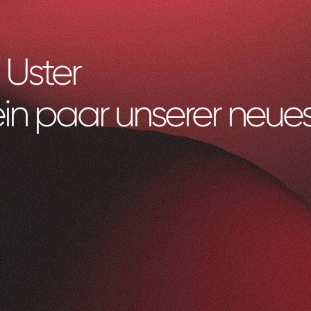
 Uster
ein paar unserer neues
Litag
AG