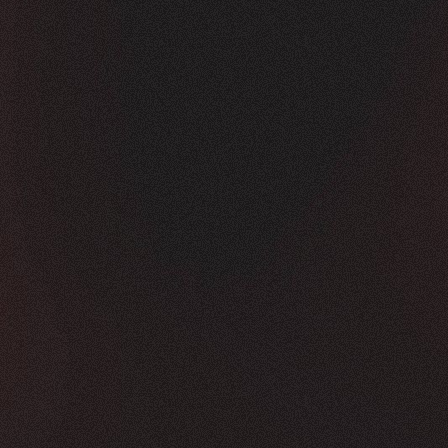
Vorher
Nachher
FEEDBACK
KLICKS
5
Sterne
350K
+
100
%
+
450
%
Die Zusammenarbeit war in jeder Hinsicht g