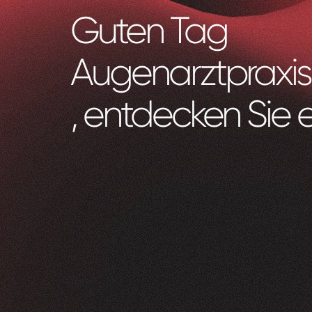
Guten Tag
Augenarztpraxis
, entdecken Sie 
Zeam
0
1