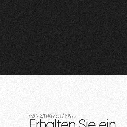
BERATUNGSGESPRÄCH
AUGENARZTPRAXIS
USTER
Erhalten
Sie
ein