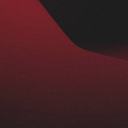
Nachher
BESUCHERZAHL
295
+
229
%
ist ein echtes Statement: modern, klar und