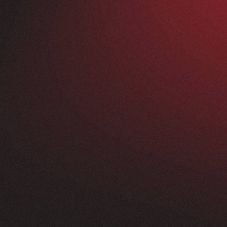
Vorher
ANFRAGEN
FEEDBACK
200+
5
Sterne
+
250
%
+
100
%
rossartig - vom
Unsere neue Website 