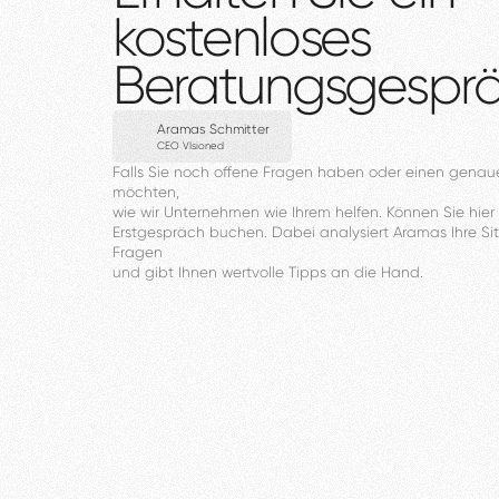
kostenloses
Beratungsgespr
Aramas Schmitter
CEO VIsioned
Falls
Sie
noch
offene
Fragen
haben
oder
einen
genau
möchten,
wie
wir
Unternehmen
wie
Ihrem
helfen.
Können
Sie
hier
Erstgespräch
buchen.
Dabei
analysiert
Aramas
Ihre
Si
Fragen
und
gibt
Ihnen
wertvolle
Tipps
an
die
Hand.