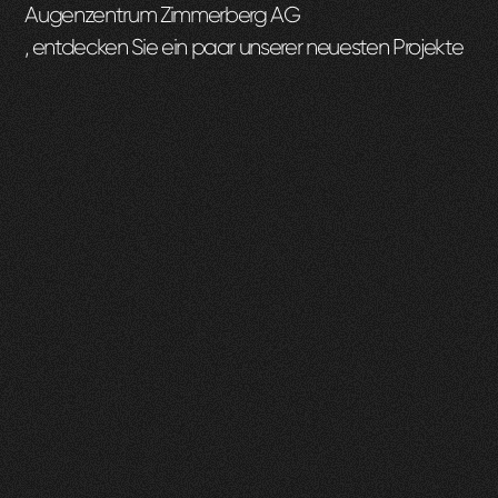
Augenzentrum Zimmerberg AG
, entdecken Sie ein paar unserer neuesten Projekte
Zeam
0
1
Vorher