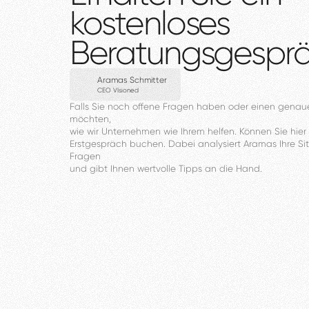
kostenloses
Beratungsgespr
Aramas Schmitter
CEO VIsioned
Falls
Sie
noch
offene
Fragen
haben
oder
einen
genau
möchten,
wie
wir
Unternehmen
wie
Ihrem
helfen.
Können
Sie
hier
Erstgespräch
buchen.
Dabei
analysiert
Aramas
Ihre
Si
Fragen
und
gibt
Ihnen
wertvolle
Tipps
an
die
Hand.