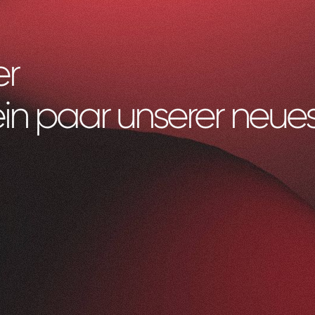
er
ein paar unserer neues
Litag
AG