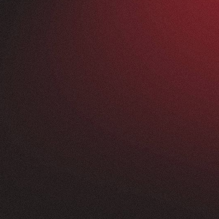
Vorher
ANFRAGEN
FEEDBACK
200+
5
Sterne
+
250
%
+
100
%
rossartig - vom
Unsere neue Website 