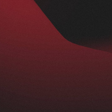
Nachher
BESUCHERZAHL
295
+
229
%
ist ein echtes Statement: modern, klar und