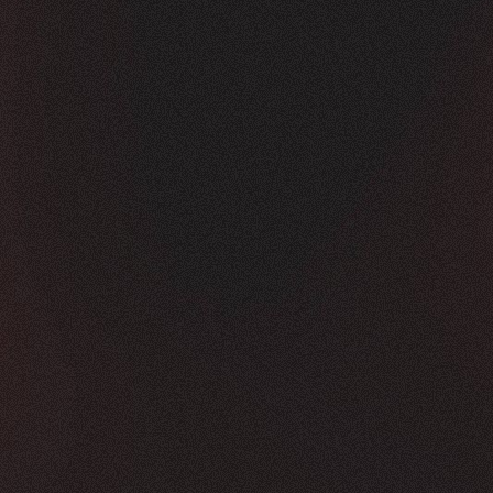
Vorher
Nachher
FEEDBACK
KLICKS
5
Sterne
350K
+
100
%
+
450
%
Die Zusammenarbeit war in jeder Hinsicht g