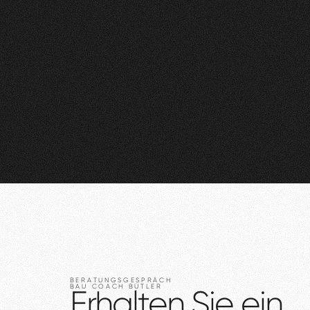
BERATUNGSGESPRÄCH
BAU
COACH
BÜTLER
Erhalten
Sie
ein